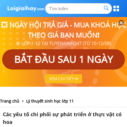
💥 NGÀY HỘI TRẢ GIÁ - MUA KHOÁ HỌC
THEO GIÁ BẠN MUỐN❗
🎯 LỚP 1-12 TẠI TUYENSINH247 (TỪ 10-12/08)
BẮT ĐẦU SAU 1 NGÀY
XEM CHI TIẾT
Trang chủ
Lý thuyết sinh học lớp 11
Các yếu tố chi phối sự phát triển ở thực vật có
hoa