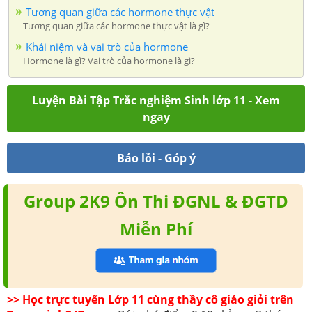
Tương quan giữa các hormone thực vật
Tương quan giữa các hormone thực vật là gì?
Khái niệm và vai trò của hormone
Hormone là gì? Vai trò của hormone là gì?
Luyện Bài Tập Trắc nghiệm Sinh lớp 11 - Xem
ngay
Báo lỗi - Góp ý
Group 2K9 Ôn Thi ĐGNL & ĐGTD
Miễn Phí
>> Học trực tuyến Lớp 11 cùng thầy cô giáo giỏi trên