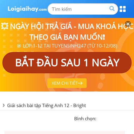
💥 NGÀY HỘI TRẢ GIÁ - MUA KHOÁ HỌC
THEO GIÁ BẠN MUỐN❗
🎯 LỚP 1-12 TẠI TUYENSINH247 (TỪ 10-12/08)
BẮT ĐẦU SAU 1 NGÀY
XEM CHI TIẾT
Giải sách bài tập Tiếng Anh 12 - Bright
Bình chọn: