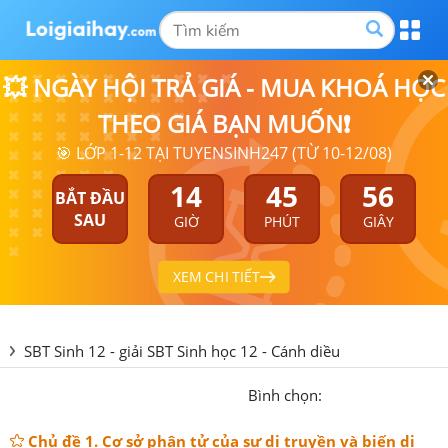
💥 NGÀY HỘI TRẢ GIÁ - MUA KHOÁ HỌC
THEO GIÁ BẠN MUỐN❗
🎯 LỚP 1-12 TẠI TUYENSINH247 (TỪ 10-12/08)
14
45
56
BẮT ĐẦU
SAU
GIỜ
PHÚT
GIÂY
XEM CHI TIẾT
SBT Sinh 12 - giải SBT Sinh học 12 - Cánh diều
Bình chọn:
Chủ đề 1. Cơ sở phân tử của sự di truyền và biến dị