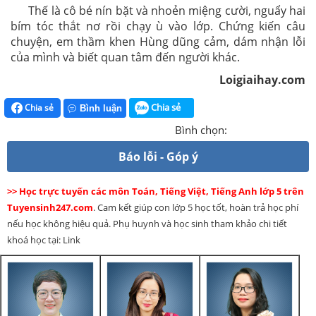
Thế là cô bé nín bặt và nhoẻn miệng cười, nguẩy hai
bím tóc thắt nơ rồi chạy ù vào lớp. Chứng kiến câu
chuyện, em thầm khen Hùng dũng cảm, dám nhận lỗi
của mình và biết quan tâm đến người khác.
Loigiaihay.com
Chia sẻ
Chia sẻ
Bình luận
Bình chọn:
Báo lỗi - Góp ý
>> Học trực tuyến các môn Toán, Tiếng Việt, Tiếng Anh lớp 5 trên
Tuyensinh247.com
. Cam kết giúp con lớp 5 học tốt, hoàn trả học phí
nếu học không hiệu quả. Phụ huynh và học sinh tham khảo chi tiết
khoá học tại: Link