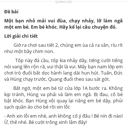
QUẢNG CÁO
Đề bài
Một bạn nhỏ mải vui đùa, chạy nhảy, lỡ làm ngã
một em bé. Em bé khóc. Hãy kể lại câu chuyện đó.
Lời giải chi tiết
Giờ ra chơi sau tiết 2, chúng em ùa cả ra sân, ríu rít
như một bầy chim non.
Tốp này đá cầu, tốp kia nhảy dây, tiếng cười tiếng
nói vang lên rộn rã, vui thật là vui. Mấy bạn nam lớp em
chơi trò đuổi bắt dọc hành lang dài hun hút. Tuấn, Đức
và Hùng chạy trước, Quang đuổi theo sau sát gót.
Bất ngờ, một em bé từ cửa lớp 1A bước ra. Không
kịp tránh, Hùng va phải và làm em ngã. Bị đau, cô bé
bật khóc. Bạn Hùng vội quay lại nâng em bé dậy, phủi
sạch quần áo cho bé rồi xin lỗi:
- Anh xin lỗi em nhé, anh không cố ý đâu ! Bé nín đi nào!
Ừ, thế nhé. Bé cười trông xinh lắm đấy!