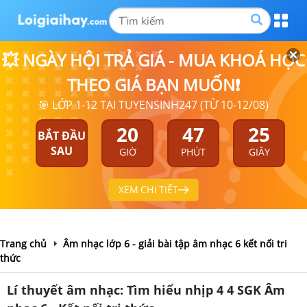
💥 NGÀY HỘI TRẢ GIÁ - MUA KHOÁ HỌC
THEO GIÁ BẠN MUỐN❗
🎯 LỚP 1-12 TẠI TUYENSINH247 (TỪ 10-12/08)
20
47
24
BẮT ĐẦU
SAU
GIỜ
PHÚT
GIÂY
XEM CHI TIẾT
Trang chủ
Âm nhạc lớp 6 - giải bài tập âm nhạc 6 kết nối tri
thức
Lí thuyết âm nhạc: Tìm hiểu nhịp 4 4 SGK Âm