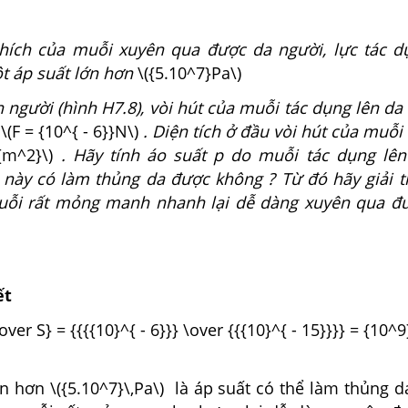
chích của muỗi xuyên qua được da người, lực tác d
ột áp suất lớn hơn
\({5.10^7}Pa\)
 người (hình H7.8), vòi hút của muỗi tác dụng lên d
g
\(F = {10^{ - 6}}N\)
. Diện tích ở đầu vòi hút của muỗ
}{m^2}\)
. Hãy tính áo suất p do muỗi tác dụng lên
t này có làm thủng da được không ? Từ đó hãy giải t
uỗi rất mỏng manh nhanh lại dễ dàng xuyên qua đ
ết
\over S} = {{{{10}^{ - 6}}} \over {{{10}^{ - 15}}}} = {10
n hơn \({5.10^7}\,Pa\) là áp suất có thể làm thủng d