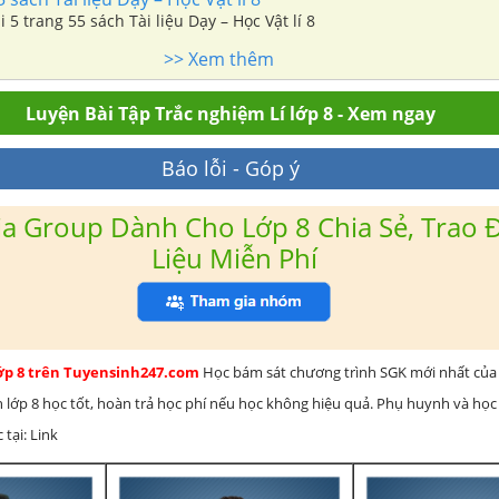
i 5 trang 55 sách Tài liệu Dạy – Học Vật lí 8
>> Xem thêm
Luyện Bài Tập Trắc nghiệm Lí lớp 8 - Xem ngay
Báo lỗi - Góp ý
a Group Dành Cho Lớp 8 Chia Sẻ, Trao Đ
Liệu Miễn Phí
lớp 8 trên Tuyensinh247.com
Học bám sát chương trình SGK mới nhất của 
h lớp 8 học tốt, hoàn trả học phí nếu học không hiệu quả. Phụ huynh và học
 tại: Link