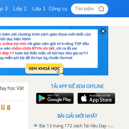
p 3
Lớp 2
Lớp 1
Công cụ
TẢI APP ĐỂ XEM OFFLINE
 dạy học Vật
lí 8
BÀI GIẢI MỚI NHẤT
Bài 13 trang 172 sách Tài liệu Dạy – Học Vật lí 8