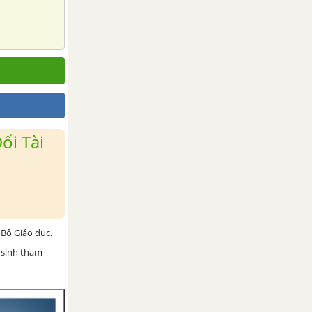
ổi Tài
Bộ Giáo dục.
 sinh tham