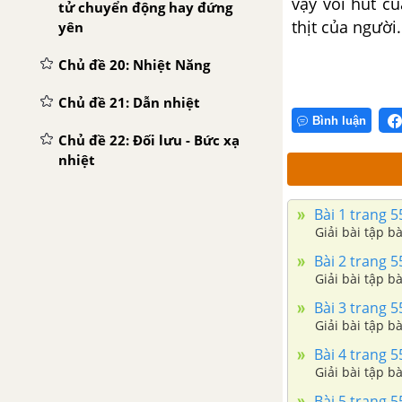
vậy vòi hút c
tử chuyển động hay đứng
thịt của người.
yên
Chủ đề 20: Nhiệt Năng
Chủ đề 21: Dẫn nhiệt
Bình luận
Chủ đề 22: Đối lưu - Bức xạ
nhiệt
Chủ đề 23: Công thức tính
Bài 1 trang 55
nhiệt lượng. Phương trình
Giải bài tập bà
cân bằng nhiệt
Bài 2 trang 55
Giải bài tập bà
Bài 3 trang 55
Giải bài tập bà
Bài 4 trang 55
Giải bài tập bà
Bài 5 trang 55