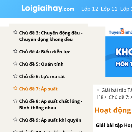
Chủ đề 1: Chuyển động cơ
Lớp 12
Lớp 11
Lớp 
Chủ đề 2: Tốc độ
Chủ đề 3: Chuyển động đều -
Chuyển động không đều
Chủ đề 4: Biểu diễn lực
Chủ đề 5: Quán tính
Chủ đề 6: Lực ma sát
Chủ đề 7: Áp suất
Giải bài tập T
lí 8
Chủ đề 7: 
Chủ đề 8: Áp suất chất lỏng -
Bình thông nhau
Hoạt động 5
Chủ đề 9: Áp suất khí quyển
Giải bài tập Hoạ