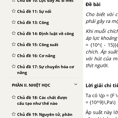
Chủ đề 10: Lực đẩy Ác si mét
Đề bài
Chủ đề 11: Sự nổi
Cho biết vòi 
phải gây ra m
Chủ đề 13: Công
Khi muỗi chích
Chủ đề 14: Định luật về công
áp lực khoản
= {10^{ - 15}
Chủ đề 15: Công suất
chích. Áp suấ
Chủ đề 16: Cơ năng
vòi hút của m
thịt người.
Chủ đề 17: Sự chuyển hóa cơ
năng
Lời giải chi ti
PHẦN II. NHIỆT HỌC
Ta có \(p = {F 
Chủ đề 18: Các chất được
= {10^9}\,Pa\)
cấu tạo như thế nào
Áp suất này lớ
Chủ đề 19: Nguyên tử, phân