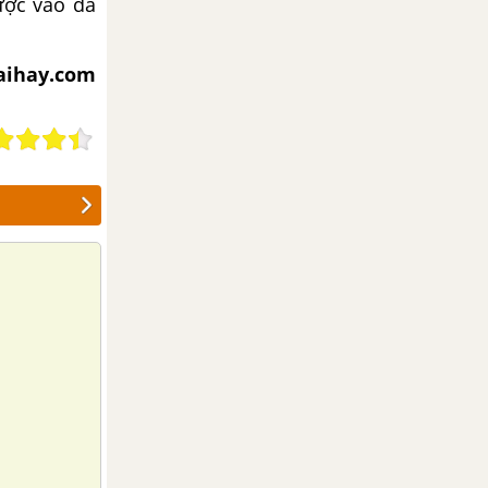
ược vào da
iaihay.com