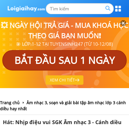
💥 NGÀY HỘI TRẢ GIÁ - MUA KHOÁ HỌC
THEO GIÁ BẠN MUỐN❗
🎯 LỚP 1-12 TẠI TUYENSINH247 (TỪ 10-12/08)
BẮT ĐẦU SAU 1 NGÀY
XEM CHI TIẾT
Trang chủ
Âm nhạc 3, soạn và giải bài tập âm nhạc lớp 3 cánh
diều hay nhất
Hát: Nhịp điệu vui SGK Âm nhạc 3 - Cánh diều