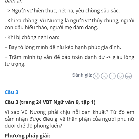
bình an.”
=> Người vợ hiền thục, nết na, yêu chồng sâu sắc.
- Khi xa chồng: Vũ Nương là người vợ thủy chung, người
con dâu hiếu thảo, người mẹ đảm đang.
- Khi bị chồng nghi oan:
+ Bày tỏ lòng mình để níu kéo hạnh phúc gia đình.
+ Trầm mình tự vẫn để bảo toàn danh dự -> giàu lòng
tự trọng.
Đánh giá:
Câu 3
Câu 3
(trang 24 VBT Ngữ văn 9, tập 1)
Vì sao Vũ Nương phải chịu nỗi oan khuất? Từ đó em
cảm nhận được điều gì về thân phận của người phụ nữ
dưới chế độ phong kiến?
Phương pháp giải: