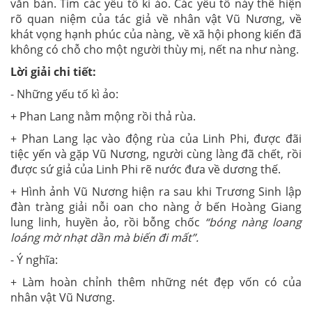
văn bản. Tìm các yếu tố kì ảo. Các yếu tố này thể hiện
rõ quan niệm của tác giả về nhân vật Vũ Nương, về
khát vọng hạnh phúc của nàng, về xã hội phong kiến đã
không có chỗ cho một người thùy mị, nết na như nàng.
Lời giải chi tiết:
- Những yếu tố kì ảo:
+ Phan Lang nằm mộng rồi thả rùa.
+ Phan Lang lạc vào động rùa của Linh Phi, được đãi
tiệc yến và gặp Vũ Nương, người cùng làng đã chết, rồi
được sứ giả của Linh Phi rẽ nước đưa về dương thế.
+ Hình ảnh Vũ Nương hiện ra sau khi Trương Sinh lập
đàn tràng giải nỗi oan cho nàng ở bến Hoàng Giang
lung linh, huyền ảo, rồi bỗng chốc
“bóng nàng loang
loáng mờ nhạt dần mà biến đi mất”.
- Ý nghĩa:
+ Làm hoàn chỉnh thêm những nét đẹp vốn có của
nhân vật Vũ Nương.