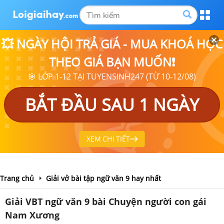
💥 NGÀY HỘI TRẢ GIÁ - MUA KHOÁ HỌC
THEO GIÁ BẠN MUỐN❗
🎯 LỚP 1-12 TẠI TUYENSINH247 (TỪ 10-12/08)
BẮT ĐẦU SAU 1 NGÀY
XEM CHI TIẾT
Trang chủ
Giải vở bài tập ngữ văn 9 hay nhất
Giải VBT ngữ văn 9 bài Chuyện người con gái
Nam Xương