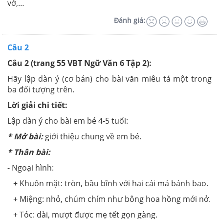
vở,…
Đánh giá:
Câu 2
Câu 2 (trang 55 VBT Ngữ Văn 6 Tập 2):
Hãy lập dàn ý (cơ bản) cho bài văn miêu tả một trong
ba đối tượng trên.
Lời giải chi tiết:
Lập dàn ý cho bài em bé 4-5 tuổi:
* Mở bài:
giới thiệu chung về em bé.
* Thân bài:
- Ngoại hình:
+ Khuôn mặt: tròn, bầu bĩnh với hai cái má bánh bao.
+ Miệng: nhỏ, chúm chím như bông hoa hồng mới nở.
+ Tóc: dài, mượt được mẹ tết gọn gàng.