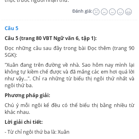
Đánh giá:
Câu 5
Câu 5
(trang 80 VBT Ngữ văn 6, tập 1):
Đọc những câu sau đây trong bài Đọc thêm (trang 90
SGK):
"Xuân đang trên đường về nhà. Sao hôm nay mình lại
không tự kiềm chế được và đã mắng các em hơi quá lời
như vậy...". Chỉ ra những từ biểu thị ngôi thứ nhất và
ngôi thứ ba.
Phương pháp giải:
Chú ý mỗi ngôi kể đều có thể biểu thị bằng nhiều từ
khác nhau.
Lời giải chi tiết:
- Từ chỉ ngôi thứ ba là: Xuân