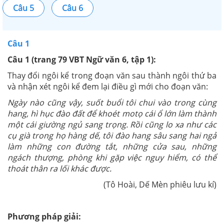
Câu 5
Câu 6
Câu 1
Câu 1
(trang 79 VBT Ngữ văn 6, tập 1):
Thay đổi ngôi kể trong đoạn văn sau thành ngôi thứ ba
và nhận xét ngôi kể đem lại điều gì mới cho đoạn văn:
Ngày nào cũng vậy, suốt buổi tôi chui vào trong cùng
hang, hì hục đào đất để khoét motọ cái ổ lớn làm thành
một cái giường ngủ sang trọng. Rồi cũng lo xa như các
cụ già trong họ hàng dế, tôi đào hang sâu sang hai ngả
làm những con đường tắt, những cửa sau, những
ngách thượng, phòng khi gặp việc nguy hiểm, có thể
thoát thân ra lối khác được.
(Tô Hoài, Dế Mèn phiêu lưu kí)
Phương pháp giải: