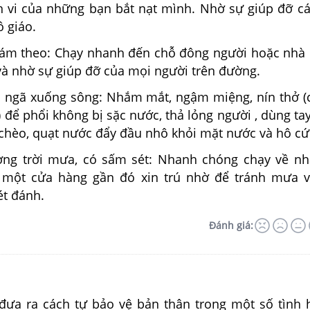
 vi của những bạn bắt nạt mình. Nhờ sự giúp đỡ c
ô giáo.
 bám theo: Chạy nhanh đến chỗ đông người hoặc nhà
và nhờ sự giúp đỡ của mọi người trên đường.
ân ngã xuống sông: Nhắm mắt, ngậm miệng, nín thở (
i) để phổi không bị sặc nước, thả lỏng người , dùng ta
chèo, quạt nước đẩy đầu nhô khỏi mặt nước và hô cứ
ờng trời mưa, có sấm sét: Nhanh chóng chạy về n
 một cửa hàng gần đó xin trú nhờ để tránh mưa v
ét đánh.
Đánh giá:
đưa ra cách tự bảo vệ bản thân trong một số tình