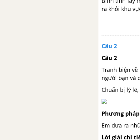
Bình tĩnh lấy 
ra khỏi khu vự
Câu 2
Câu 2
Tranh biện về
người bạn và c
Chuẩn bị lý lẽ
Phương pháp 
Em đưa ra nhữ
Lời giải chi ti