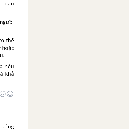
ác bạn
 người
có thể
y hoặc
u.
hà nếu
à khả
 huống