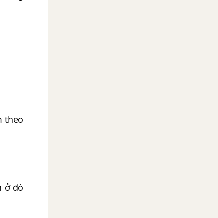
m theo
n ở đó