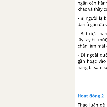
ngăn cản hành
Tìm hiểu một số nghề hiện có ở
khác và thầy c
địa phương
- Bị người lạ
Chủ đề 9: Hiểu bản thân -
dân ở gần đó 
chọn đúng nghề
- Bị trượt ch
lấy tay bịt mũ
Phẩm chất, năng lực của bản
thân với yêu cầu của nghề ở địa
chân làm mái 
phương.
- Đi ngoài đư
gần hoặc vào
năng bị sấm s
Hoạt động 2
Thảo luận để 