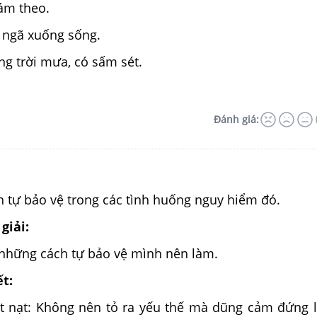
bám theo.
n ngã xuống sống.
ng trời mưa, có sấm sét.
Đánh giá:
h tự bảo vệ trong các tình huống nguy hiểm đó.
giải:
 những cách tự bảo vệ mình nên làm.
ết:
ắt nạt: Không nên tỏ ra yếu thế mà dũng cảm đứng 