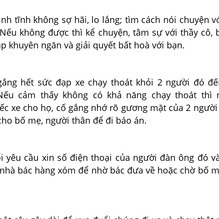
nh tĩnh không sợ hãi, lo lắng; tìm cách nói chuyện v
 Nếu không được thì kể chuyện, tâm sự với thầy cô,
p khuyên ngăn và giải quyết bất hoà với bạn.
ắng hết sức đạp xe chạy thoát khỏi 2 người đó đ
Nếu cảm thấy không có khả năng chạy thoát thì 
ếc xe cho họ, cố gắng nhớ rõ gương mặt của 2 người
 cho bố mẹ, người thân để đi báo án.
:
ối yêu cầu xin số điện thoại của người đàn ông đó v
 nhà bác hàng xóm để nhờ bác đưa về hoặc chờ bố 