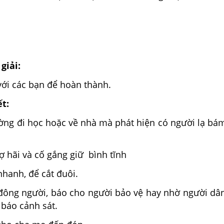
giải:
với các bạn để hoàn thành.
ết:
ường đi học hoặc về nhà mà phát hiện có người lạ bá
 hãi và cố gắng giữ bình tĩnh
 nhanh, để cắt đuôi.
i đông người, báo cho người bảo vệ hay nhờ người dâ
 báo cảnh sát.