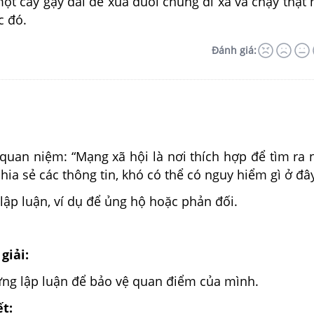
một cây gậy dài để xua đuổi chúng đi xa và chạy thật
c đó.
Đánh giá:
 quan niệm: “Mạng xã hội là nơi thích hợp để tìm ra
hia sẻ các thông tin, khó có thể có nguy hiểm gì ở đây
, lập luận, ví dụ để ủng hộ hoặc phản đối.
giải:
ng lập luận để bảo vệ quan điểm của mình.
ết: