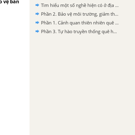
o vệ bản
Tìm hiểu một số nghề hiện có ở địa phương trang 7 SGK Hoạt động trải nghiệm lớp 54 Kết nối tri thức
Phần 2. Bảo vệ môi trường, giảm thiểu hiệu ứng nhà kính trang 49 SGK Hoạt động trải nghiệm lớp 7 Kết nối tri thức
Phần 1. Cảnh quan thiên nhiên quê hương tôi trang 7 SGK Hoạt động trải nghiệm lớp 7 Kết nối tri thức
Phần 3. Tự hào truyền thống quê hương trang 44 SGK Hoạt động trải nghiệm lớp 7 Kết nối tri thức