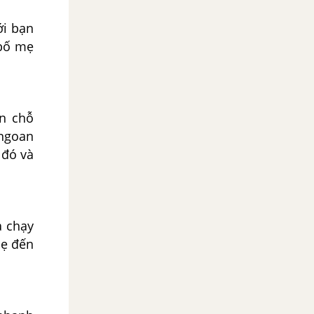
ới bạn
 bố mẹ
ến chỗ
ngoan
 đó và
à chạy
mẹ đến