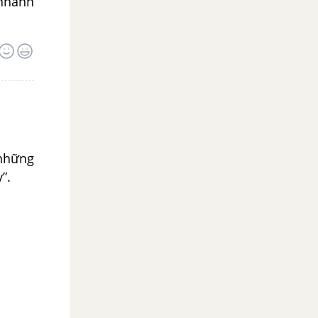
 nhanh
 những
”.