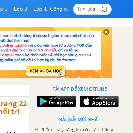
p 3
Lớp 2
Lớp 1
Công cụ
TẢI APP ĐỂ XEM OFFLINE
trang 22
ối tri
BÀI GIẢI MỚI NHẤT
Phẩm chất, năng lực của bản thân với yêu cầu của nghề ở địa phương. trang 61 SGK Hoạt động trải nghiệm lớp 7 Kết nối tri thức