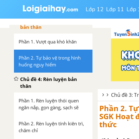
bản thân trang 16
Lớp 12
Lớp 11
Lớp 
Chủ đề 3: Trách nhiệm với
bản thân
Phần 1. Vượt qua khó khăn
Phần 2. Tự bảo vệ trong hình
huống nguy hiểm
Chủ đề 4: Rèn luyện bản
thân
Chủ đề 3: T
Phần 1. Rèn luyện thói quen
Phần 2. Tự
ngăn nắp, gọn gàng, sạch sẽ
SGK Hoạt đ
thức
Phần 2. Rèn luyện tính kiên trì,
chăm chỉ