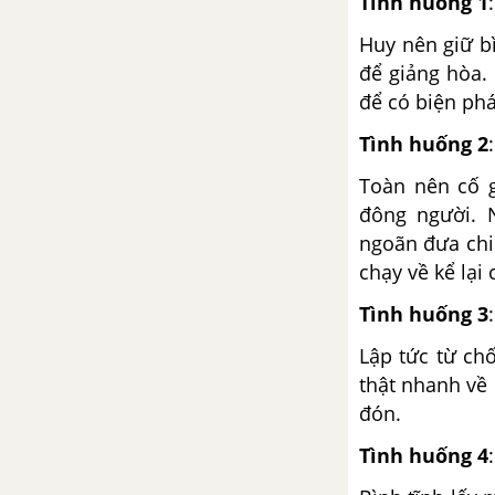
Tình huống 1
:
Huy nên giữ bì
để giảng hòa.
để có biện phá
Tình huống 2
:
Toàn nên cố g
đông người. 
ngoãn đưa chi
chạy về kể lại
Tình huống 3
Lập tức từ ch
thật nhanh về
đón.
Tình huống 4
: