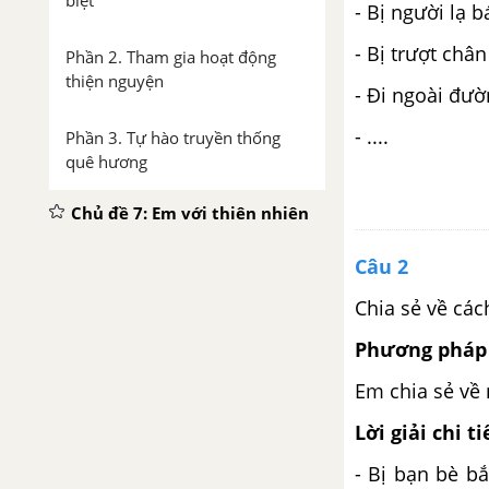
biệt
- Bị người lạ 
- Bị trượt châ
Phần 2. Tham gia hoạt động
thiện nguyện
- Đi ngoài đườ
- ....
Phần 3. Tự hào truyền thống
quê hương
Chủ đề 7: Em với thiên nhiên
và môi trường
Câu 2
Phần 1. Cảnh quan thiên nhiên
Chia sẻ về các
quê hương tôi
Phương pháp 
Phần 2. Bảo vệ môi trường,
Em chia sẻ về
giảm thiểu hiệu ứng nhà kính
Lời giải chi ti
Chủ đề 8: Khám phá thế giới
nghề nghiệp
- Bị bạn bè b