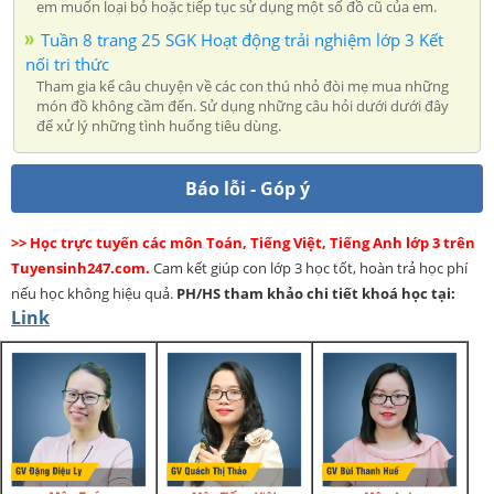
em muốn loại bỏ hoặc tiếp tục sử dụng một số đồ cũ của em.
Tuần 8 trang 25 SGK Hoạt động trải nghiệm lớp 3 Kết
nối tri thức
Tham gia kể câu chuyện về các con thú nhỏ đòi mẹ mua những
món đồ không cầm đến. Sử dụng những câu hỏi dưới dưới đây
để xử lý những tình huống tiêu dùng.
Báo lỗi - Góp ý
>> Học trực tuyến các môn Toán, Tiếng Việt, Tiếng Anh lớp 3 trên
Tuyensinh247.com.
Cam kết giúp con lớp 3 học tốt, hoàn trả học phí
nếu học không hiệu quả.
PH/HS
tham khảo chi tiết khoá học tại:
Link