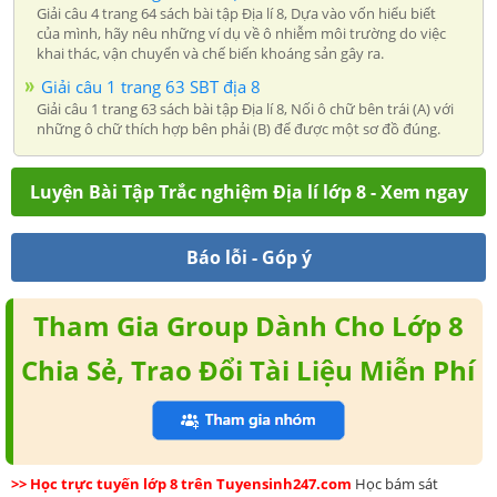
Giải câu 4 trang 64 sách bài tập Địa lí 8, Dựa vào vốn hiểu biết
của mình, hãy nêu những ví dụ về ô nhiễm môi trường do việc
khai thác, vận chuyển và chế biến khoáng sản gây ra.
Giải câu 1 trang 63 SBT địa 8
Giải câu 1 trang 63 sách bài tập Địa lí 8, Nối ô chữ bên trái (A) với
những ô chữ thích hợp bên phải (B) để được một sơ đồ đúng.
Luyện Bài Tập Trắc nghiệm Địa lí lớp 8 - Xem ngay
Báo lỗi - Góp ý
Tham Gia Group Dành Cho Lớp 8
Chia Sẻ, Trao Đổi Tài Liệu Miễn Phí
>> Học trực tuyến lớp 8 trên Tuyensinh247.com
Học bám sát