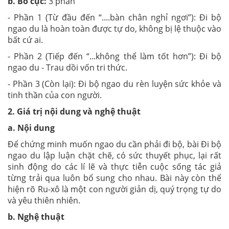
b. Bố cục:
3 phần
- Phần 1 (Từ đầu đến “....bàn chân nghỉ ngơi”): Đi bộ
ngao du là hoàn toàn được tự do, không bị lệ thuộc vào
bất cứ ai.
- Phần 2 (Tiếp đến “...không thể làm tốt hơn”): Đi bộ
ngao du - Trau dồi vốn tri thức.
- Phần 3 (Còn lại): Đi bộ ngao du rèn luyện sức khỏe và
tinh thần của con người.
2. Giá trị nội dung và nghệ thuật
a. Nội dung
Để chứng minh muốn ngao du cần phải đi bộ, bài Đi bộ
ngao du lập luận chặt chẽ, có sức thuyết phục, lại rất
sinh động do các lí lẽ và thực tiễn cuộc sống tác giả
từng trải qua luôn bổ sung cho nhau. Bài này còn thể
hiện rõ Ru-xô là một con người giản dị, quý trọng tự do
và yêu thiên nhiên.
b. Nghệ thuật