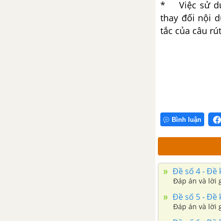
* Việc sử dụn
thay đối nội 
tắc của câu rú
Bình luận
Đề số 4 - Đề k
Đáp án và lời g
Đề số 5 - Đề k
Đáp án và lời g