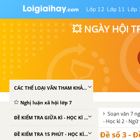
Lớp 12
Lớp 11
Lớp 
💥 NGÀY HỘI T
CÁC THỂ LOẠI VĂN THAM KHẢO LỚP 7
Nghị luận xã hội lớp 7
Soạn văn 7 ng
ĐỀ KIỂM TRA GIỮA KÌ - HỌC KÌ 1 - NGỮ VĂN 7
- Học kì 2 - Ngữ
Đề số 3 - Đ
ĐỀ KIỂM TRA 15 PHÚT - HỌC KÌ 1 - NGỮ VĂN 7