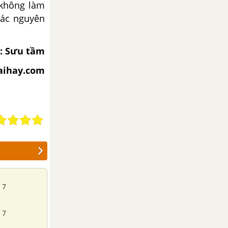
 không làm
các nguyên
: Sưu tầm
iaihay.com
 7
 7