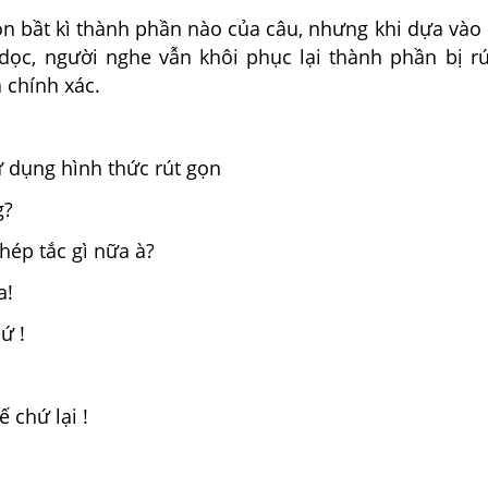
gọn bầt kì thành phần nào của câu, nhưng khi dựa và
 dọc, người nghe vẫn khôi phục lại thành phần bị r
 chính xác.
ử dụng hình thức rút gọn
g?
hép tắc gì nữa à?
a!
ứ !
ế chứ lại !