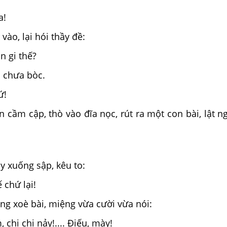
a!
vào, lại hói thầy đề:
n gi thế?
n chưa bòc.
ứ!
n cầm cập, thò vào đĩa nọc, rút ra một con bài, lật 
y xuống sập, kêu to:
ế chứ lại!
àng xoè bài, miệng vừa cười vừa nói:
 chi chi nảy!.... Điếu, mày!