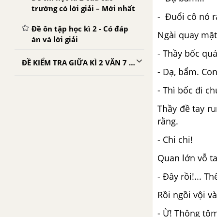
trường có lời giải – Mới nhất
- Đuổi cô nó r
Đề ôn tập học kì 2 - Có đáp
Ngài quay mặt 
án và lời giải
- Thầy bốc quá
ĐỀ KIỂM TRA GIỮA KÌ 2 VĂN 7 CÓ LỜI GIẢI CHI TIẾT
- Dạ, bẩm. Co
- Thì bốc đi ch
Thầy đề tay ru
rằng.
- Chi chi!
Quan lớn vỗ ta
- Đây rồi!... Th
Rồi ngồi vội v
- Ừ! Thông tôm,