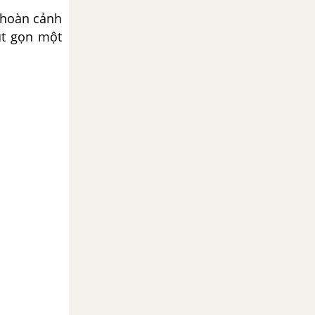
o hoàn cảnh
út gọn một