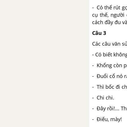
- Có thể rút 
cụ thế, người
cách đầy đu và
Câu 3
Các câu văn s
- Có biết khôn
- Khổng còn p
- Đuổi cổ nó r
- Thì bốc đi ch
- Chi chi.
- Đây rồi!... Th
- Điếu, mày!