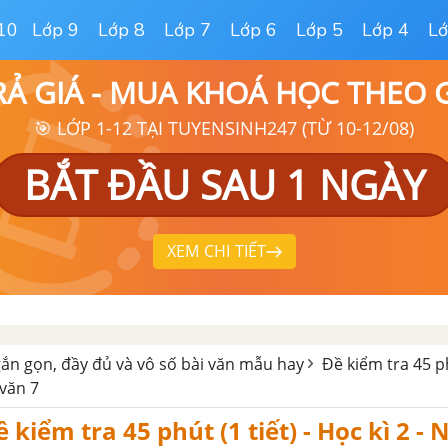
10
Lớp 9
Lớp 8
Lớp 7
Lớp 6
Lớp 5
Lớp 4
Lớ
RẢ GIÁ - MUA KHOÁ HỌC THEO
🎯 LỚP 1-12 TẠI TUYENSINH247 (TỪ 10-12/08)
BẮT ĐẦU SAU 1 NGÀY
XEM CHI TIẾT
ắn gọn, đầy đủ và vô số bài văn mẫu hay
Đề kiểm tra 45 ph
 văn 7
ề kiểm tra 45 phút (1 tiết) - Học kì 2 -