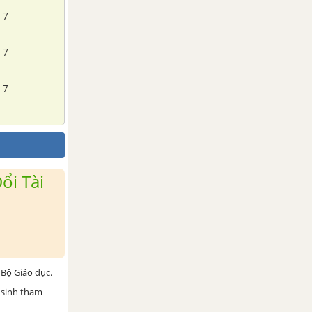
 7
 7
 7
ổi Tài
Bộ Giáo dục.
 sinh tham