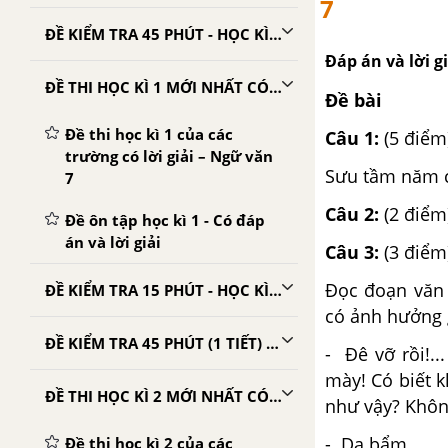
7
ĐỀ KIỂM TRA 45 PHÚT - HỌC KÌ 1 - NGỮ VĂN 7
Đáp án và lời gi
ĐỀ THI HỌC KÌ 1 MỚI NHẤT CÓ LỜI GIẢI
Đề bài
Đề thi học kì 1 của các
Câu 1:
(5 điểm
trường có lời giải – Ngữ văn
Sưu tầm năm c
7
Câu 2:
(2 điểm
Đề ôn tập học kì 1 - Có đáp
án và lời giải
Câu 3:
(3 điểm
Đọc đoạn văn 
ĐỀ KIỂM TRA 15 PHÚT - HỌC KÌ 2 - NGỮ VĂN 7
có ảnh hưởng 
ĐỀ KIỂM TRA 45 PHÚT (1 TIẾT) - HỌC KÌ 2 - NGỮ VĂN 7
- Đê vỡ rồi!.
mày! Có biết 
ĐỀ THI HỌC KÌ 2 MỚI NHẤT CÓ LỜI GIẢI
như vậy? Khôn
- Dạ bẩm...
Đề thi học kì 2 của các