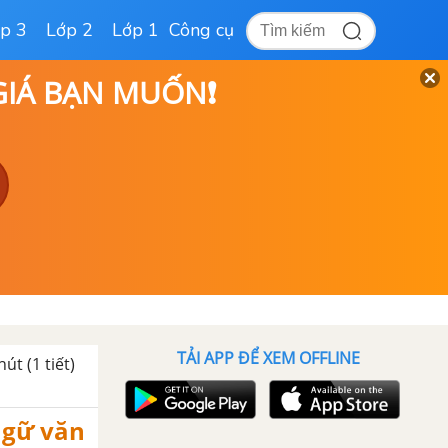
p 3
Lớp 2
Lớp 1
Công cụ
 GIÁ BẠN MUỐN❗
TẢI APP ĐỂ XEM OFFLINE
út (1 tiết)
 Ngữ văn