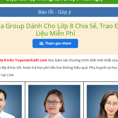
Báo lỗi - Góp ý
a Group Dành Cho Lớp 8 Chia Sẻ, Trao Đ
Liệu Miễn Phí
lớp 8 trên Tuyensinh247.com
Học bám sát chương trình SGK mới nhất của 
h lớp 8 học tốt, hoàn trả học phí nếu học không hiệu quả. Phụ huynh và học
 tại: Link