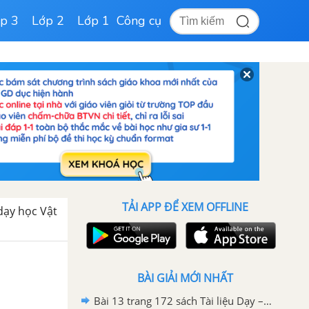
p 3
Lớp 2
Lớp 1
Công cụ
TẢI APP ĐỂ XEM OFFLINE
 dạy học Vật
BÀI GIẢI MỚI NHẤT
Bài 13 trang 172 sách Tài liệu Dạy – Học Vật lí 8