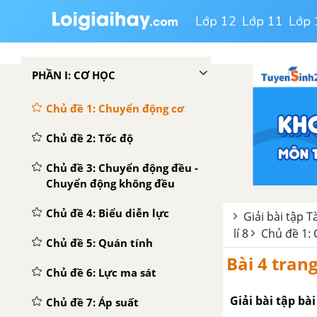
Lớp 12
Lớp 11
Lớp 
PHẦN I: CƠ HỌC
Chủ đề 1: Chuyển động cơ
Chủ đề 2: Tốc độ
Chủ đề 3: Chuyển động đều -
Chuyển động không đều
Chủ đề 4: Biểu diễn lực
Giải bài tập T
lí 8
Chủ đề 1:
Chủ đề 5: Quán tính
Bài 4 trang
Chủ đề 6: Lực ma sát
Giải bài tập bài
Chủ đề 7: Áp suất