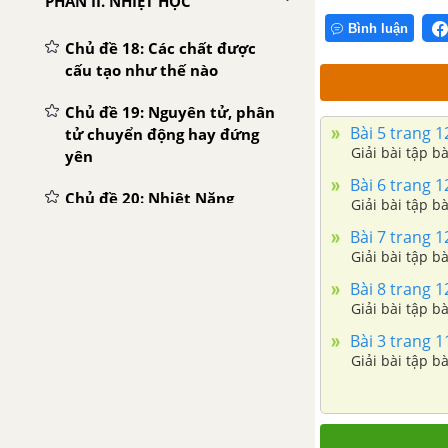
PHẦN II. NHIỆT HỌC
Bình luận
Chủ đề 18: Các chất được
cấu tạo như thế nào
Chủ đề 19: Nguyên tử, phân
Bài 5 trang 12
tử chuyển động hay đứng
Giải bài tập bà
yên
Bài 6 trang 12
Chủ đề 20: Nhiệt Năng
Giải bài tập bà
Bài 7 trang 12
Chủ đề 21: Dẫn nhiệt
Giải bài tập bà
Chủ đề 22: Đối lưu - Bức xạ
Bài 8 trang 12
nhiệt
Giải bài tập bà
Bài 3 trang 11
Chủ đề 23: Công thức tính
Giải bài tập bà
nhiệt lượng. Phương trình
cân bằng nhiệt