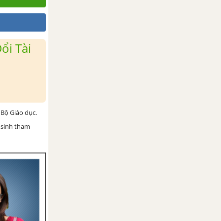
ổi Tài
Bộ Giáo dục.
 sinh tham