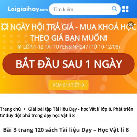
💥 NGÀY HỘI TRẢ GIÁ - MUA KHOÁ HỌC
THEO GIÁ BẠN MUỐN❗
🎯 LỚP 1-12 TẠI TUYENSINH247 (TỪ 10-12/08)
BẮT ĐẦU SAU 1 NGÀY
XEM CHI TIẾT
Trang chủ
Giải bài tập Tài liệu Dạy - học Vật lí lớp 8, Phát triển
tư duy đột phá trong dạy học Vật lí 8
Bài 3 trang 120 sách Tài liệu Dạy – Học Vật lí 8