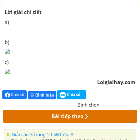
Lời giải chi tiết
a)
b)
c)
Loigiaihay.com
Chia sẻ
Chia sẻ
Bình luận
Bình chọn:
Bài tiếp theo
Giải câu 3 trang 10 SBT địa 8