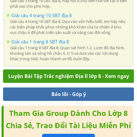
Giải câu 3 trang 10 SBT địa 8, Hãy nối ô chữ bên trái với các ô bên
phải sao cho phù hợp.
Giải câu 4 trang 10 SBT địa 8
Giải câu 4 trang 10 SBT địa 8, Dựa vào vốn hiểu biết, em hãy nêu
các biện pháp khắc phục những khó khăn của tự nhiên ở khu
vực châu Á để phát triển sản xuất và nâng cao đời sống.
Giải câu 1 trang 8 SBT địa 8
Giải câu 1 trang 8 SBT địa 8, Quan sát hình 1.2. Lược đồ địa hình,
khoáng sản và sông hồ châu Á, tr 5 và dựa vào các nội dung
khác trong SGK, hoàn thành sơ đồ dưới đây:
Luyện Bài Tập Trắc nghiệm Địa lí lớp 8 - Xem ngay
Báo lỗi - Góp ý
Tham Gia Group Dành Cho Lớp 8
Chia Sẻ, Trao Đổi Tài Liệu Miễn Phí