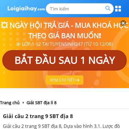
💥 NGÀY HỘI TRẢ GIÁ - MUA KHOÁ HỌC
THEO GIÁ BẠN MUỐN❗
🎯 LỚP 1-12 TẠI TUYENSINH247 (TỪ 10-12/08)
BẮT ĐẦU SAU 1 NGÀY
XEM CHI TIẾT
Trang chủ
Giải SBT địa lí 8
Giải câu 2 trang 9 SBT địa 8
Giải câu 2 trang 9 SBT địa 8, Dựa vào hình 3.1. Lược đồ