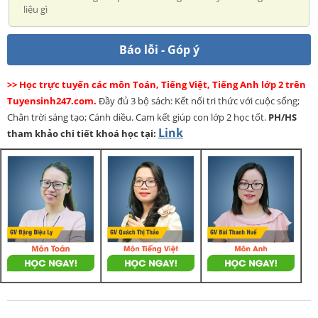
liệu gì
Báo lỗi - Góp ý
>> Học trực tuyến các môn Toán, Tiếng Việt, Tiếng Anh lớp 2 trên
Tuyensinh247.com.
Đầy đủ 3 bộ sách: Kết nối tri thức với cuộc sống;
Chân trời sáng tạo; Cánh diều. Cam kết giúp con lớp 2 học tốt.
PH/HS
Link
tham khảo chi tiết khoá học tại: