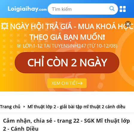
💥 NGÀY HỘI TRẢ GIÁ - MUA KHOÁ HỌC
THEO GIÁ BẠN MUỐN❗
🎯 LỚP 1-12 TẠI TUYENSINH247 (TỪ 10-12/08)
CHỈ CÒN 2 NGÀY
XEM CHI TIẾT
Trang chủ
Mĩ thuật lớp 2 - giải bài tập mĩ thuật 2 cánh diều
Cảm nhận, chia sẻ - trang 22 - SGK Mĩ thuật lớp
2 - Cánh Diều