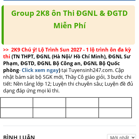
Group 2K8 ôn Thi ĐGNL & ĐGTD
Miễn Phí
>> 2K9 Chú ý! Lộ Trình Sun 2027 - 1 lộ trình ôn đa kỳ
thi
(TN THPT, ĐGNL (Hà Nội/ Hồ Chí Minh), ĐGNL Sư
Phạm, ĐGTD, ĐGNL Bộ Công an, ĐGNL Bộ Quốc
phòng
-
Click xem ngay
)
tại Tuyensinh247.com.
Cập
nhật bám sát bộ SGK mới, Thầy Cô giáo giỏi, 3 bước chi
tiết: Nền tảng lớp 12; Luyện thi chuyên sâu; Luyện đề đủ
dạng đáp ứng mọi kì thi.
BÌNH LUẬN