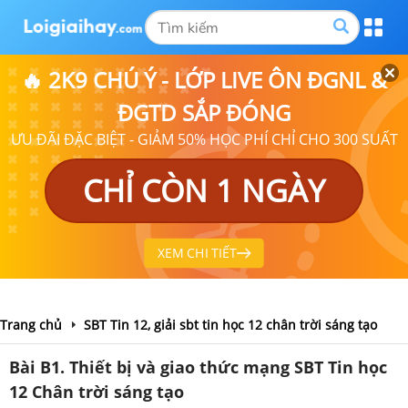
🔥 2K9 CHÚ Ý - LỚP LIVE ÔN ĐGNL &
ĐGTD SẮP ĐÓNG
ƯU ĐÃI ĐẶC BIỆT - GIẢM 50% HỌC PHÍ CHỈ CHO 300 SUẤT
CHỈ CÒN 1 NGÀY
XEM CHI TIẾT
Trang chủ
SBT Tin 12, giải sbt tin học 12 chân trời sáng tạo
Bài B1. Thiết bị và giao thức mạng SBT Tin học
12 Chân trời sáng tạo