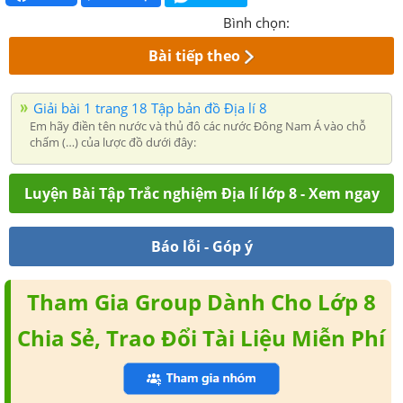
Bình chọn:
Bài tiếp theo
Giải bài 1 trang 18 Tập bản đồ Địa lí 8
Em hãy điền tên nước và thủ đô các nước Đông Nam Á vào chỗ
chấm (…) của lược đồ dưới đây:
Luyện Bài Tập Trắc nghiệm Địa lí lớp 8 - Xem ngay
Báo lỗi - Góp ý
Tham Gia Group Dành Cho Lớp 8
Chia Sẻ, Trao Đổi Tài Liệu Miễn Phí