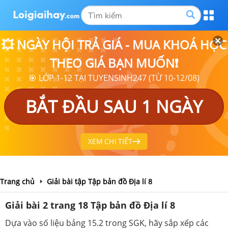
💥 NGÀY HỘI TRẢ GIÁ - MUA KHOÁ HỌC
THEO GIÁ BẠN MUỐN❗
🎯 LỚP 1-12 TẠI TUYENSINH247 (TỪ 10-12/08)
BẮT ĐẦU SAU 1 NGÀY
XEM CHI TIẾT
Trang chủ
Giải bài tập Tập bản đồ Địa lí 8
Giải bài 2 trang 18 Tập bản đồ Địa lí 8
Dựa vào số liệu bảng 15.2 trong SGK, hãy sắp xếp các