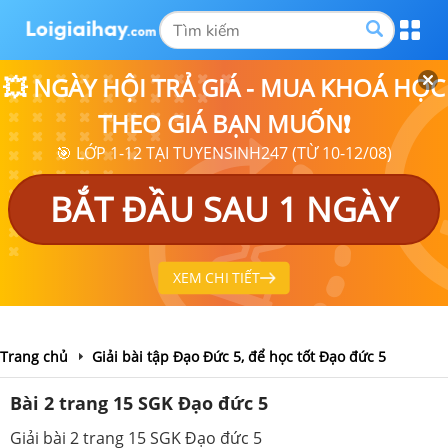
💥 NGÀY HỘI TRẢ GIÁ - MUA KHOÁ HỌC
THEO GIÁ BẠN MUỐN❗
🎯 LỚP 1-12 TẠI TUYENSINH247 (TỪ 10-12/08)
BẮT ĐẦU SAU 1 NGÀY
XEM CHI TIẾT
Trang chủ
Giải bài tập Đạo Đức 5, để học tốt Đạo đức 5
Bài 2 trang 15 SGK Đạo đức 5
Giải bài 2 trang 15 SGK Đạo đức 5