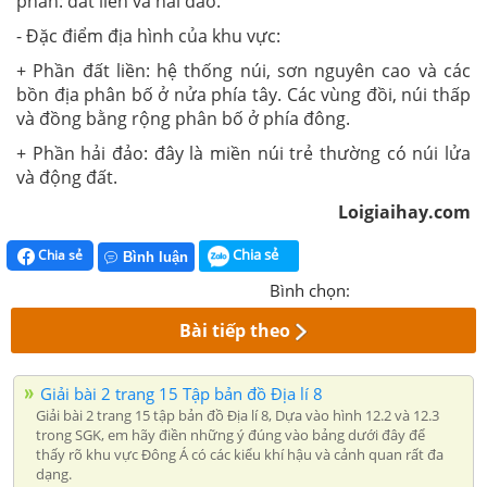
phần: đất liền và hải đảo.
- Đặc điểm địa hình của khu vực:
+ Phần đất liền: hệ thống núi, sơn nguyên cao và các
bồn địa phân bố ở nửa phía tây. Các vùng đồi, núi thấp
và đồng bằng rộng phân bố ở phía đông.
+ Phần hải đảo: đây là miền núi trẻ thường có núi lửa
và động đất.
Loigiaihay.com
Chia sẻ
Chia sẻ
Bình luận
Bình chọn:
Bài tiếp theo
Giải bài 2 trang 15 Tập bản đồ Địa lí 8
Giải bài 2 trang 15 tập bản đồ Địa lí 8, Dựa vào hình 12.2 và 12.3
trong SGK, em hãy điền những ý đúng vào bảng dưới đây để
thấy rõ khu vực Đông Á có các kiểu khí hậu và cảnh quan rất đa
dạng.