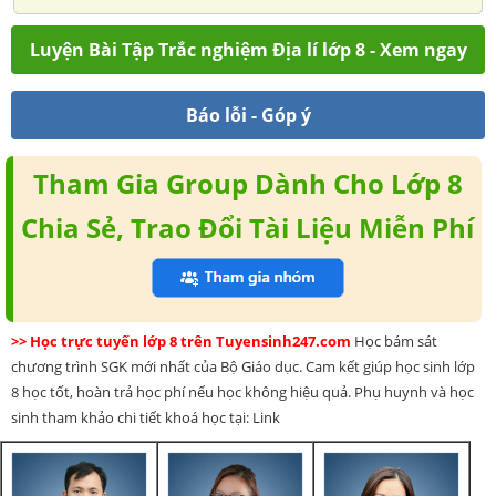
Luyện Bài Tập Trắc nghiệm Địa lí lớp 8 - Xem ngay
Báo lỗi - Góp ý
Tham Gia Group Dành Cho Lớp 8
Chia Sẻ, Trao Đổi Tài Liệu Miễn Phí
>> Học trực tuyến lớp 8 trên Tuyensinh247.com
Học bám sát
chương trình SGK mới nhất của Bộ Giáo dục. Cam kết giúp học sinh lớp
8 học tốt, hoàn trả học phí nếu học không hiệu quả. Phụ huynh và học
sinh tham khảo chi tiết khoá học tại: Link