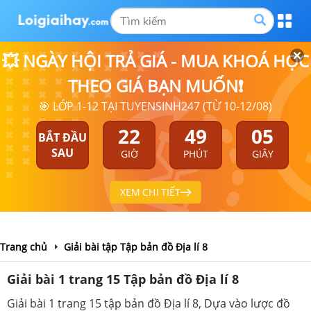
💥 NGÀY HỘI TRẢ GIÁ - MUA KHOÁ HỌC
THEO GIÁ BẠN MUỐN❗
🎯 LỚP 1-12 TẠI TUYENSINH247 (TỪ 10-12/08)
22
49
05
BẮT ĐẦU
SAU
GIỜ
PHÚT
GIÂY
XEM CHI TIẾT
Trang chủ
Giải bài tập Tập bản đồ Địa lí 8
Giải bài 1 trang 15 Tập bản đồ Địa lí 8
Giải bài 1 trang 15 tập bản đồ Địa lí 8, Dựa vào lược đồ