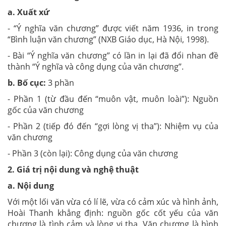
a. Xuất xứ
- “Ý nghĩa văn chương” được viết năm 1936, in trong
“Bình luận văn chương” (NXB Giáo dục, Hà Nội, 1998).
- Bài “Ý nghĩa văn chương” có lần in lại đã đổi nhan đề
thành “Ý nghĩa và công dụng của văn chương”.
b. Bố cục:
3 phần
- Phần 1 (từ đầu đến “muôn vật, muôn loài”): Nguồn
gốc của văn chương
- Phần 2 (tiếp đó đến “gợi lòng vị tha”): Nhiệm vụ của
văn chương
- Phần 3 (còn lại): Công dụng của văn chương
2. Giá trị nội dung và nghệ thuật
a. Nội dung
Với một lối văn vừa có lí lẽ, vừa có cảm xúc và hình ảnh,
Hoài Thanh khẳng định: nguồn gốc cốt yếu của văn
chương là tình cảm và lòng vị tha. Văn chương là hình