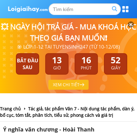
💥 NGÀY HỘI TRẢ GIÁ - MUA KHOÁ HỌC
THEO GIÁ BẠN MUỐN❗
🎯 LỚP 1-12 TẠI TUYENSINH247 (TỪ 10-12/08)
13
16
52
BẮT ĐẦU
SAU
GIỜ
PHÚT
GIÂY
XEM CHI TIẾT
Trang chủ
Tác giả, tác phẩm Văn 7 - Nội dung tác phẩm, dàn ý,
bố cục, tóm tắt, phân tích, tiểu sử, phong cách và giá trị
Ý nghĩa văn chương - Hoài Thanh