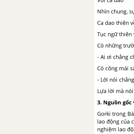
Với ca dao
Nhìn chung, sự
Ca dao thiên v
Tục ngữ thiên 
Có những trườ
- Ai ơi chẳng c
Có công mài s
- Lời nói chẳn
Lựa lời mà nói
3. Nguồn gốc 
Gorki trong Bà
lao động của 
nghiệm lao độ