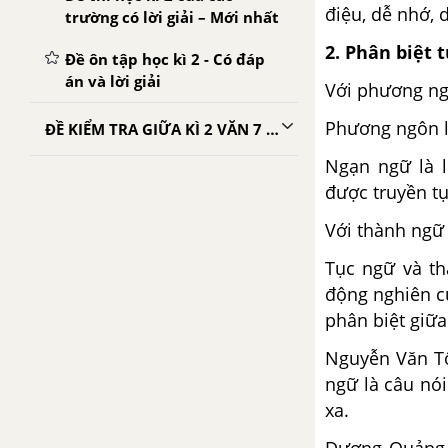
điệu, dễ nhớ, 
trường có lời giải – Mới nhất
2. Phân biệt 
Đề ôn tập học kì 2 - Có đáp
án và lời giải
Với phương ng
Phương ngôn l
ĐỀ KIỂM TRA GIỮA KÌ 2 VĂN 7 CÓ LỜI GIẢI CHI TIẾT
Ngạn ngữ là l
được truyền t
Với thành ngữ
Tục ngữ và th
động nghiên c
phân biệt giữa
Nguyễn Văn Tố
ngữ là câu nói
xa.