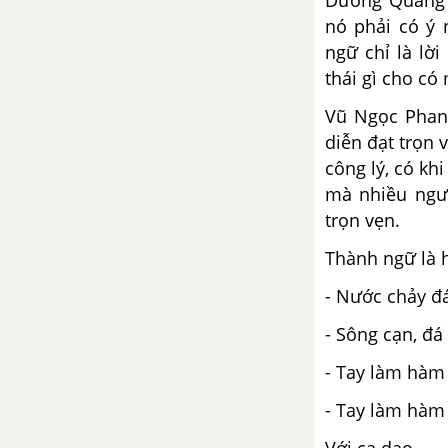
Dương Quảng 
nó phải có ý 
ngữ chỉ là lờ
thái gì cho c
Vũ Ngọc Phan 
diễn đạt trọn 
công lý, có kh
mà nhiều ngư
trọn vẹn.
Thành ngữ là h
- Nước chảy đ
- Sông cạn, đ
- Tay làm hàm
- Tay làm hàm 