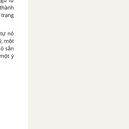
ngữ tự
 thành
 trạng
 tự nó
ý, một
có sẵn
một ý