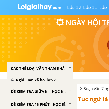
Lớp 12
Lớp 11
Lớp 
💥 NGÀY HỘI T
CÁC THỂ LOẠI VĂN THAM KHẢO LỚP 7
Nghị luận xã hội lớp 7
Soạn văn 7 ng
ĐỀ KIỂM TRA GIỮA KÌ - HỌC KÌ 1 - NGỮ VĂN 7
Tục ngữ là 
ĐỀ KIỂM TRA 15 PHÚT - HỌC KÌ 1 - NGỮ VĂN 7