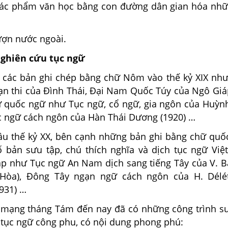
 tác phẩm văn học bằng con đường dân gian hóa nhữ
ượn nước ngoài.
nghiên cứu tục ngữ
à các bản ghi chép bằng chữ Nôm vào thế kỷ XIX n
n thi của Ðình Thái, Ðại Nam Quốc Túy của Ngô Gi
ữ quốc ngữ như Tục ngữ, cổ ngữ, gia ngôn của Huỳn
ục ngữ cách ngôn của Hàn Thái Dương (1920) …
 thế kỷ XX, bên cạnh những bản ghi bằng chữ quố
 bản sưu tập, chú thích nghĩa và dịch tục ngữ Vi
áp như Tục ngữ An Nam dịch sang tiếng Tây của V. B
 Hòa), Ðông Tây ngạn ngữ cách ngôn của H. Délét
931) …
 mạng tháng Tám đến nay đã có những công trình s
 tục ngữ công phu, có nội dung phong phú: