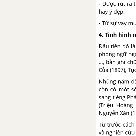
- Được rút ra
hay ý đẹp.
- Từ sự vay m
4. Tình hình 
Ðầu tiên đó l
phong ngữ ngạ
…, bản ghi ch
Của (1897), T
Nhũng năm đầu
còn có một số
sang tiếng Ph
(Triệu Hoàng
Nguyễn Xán (1
Từ trước cách
và nghiên cứu