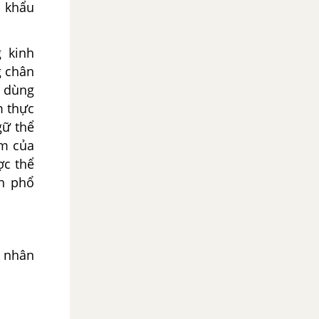
g khẩu
 kinh
g chân
n dùng
m thực
gữ thể
ệm của
ợc thể
ch phổ
a nhân