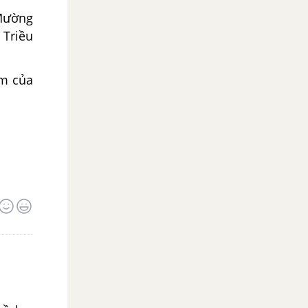
 Mường
 Triều
am của