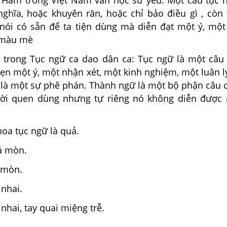
Hàm trong Việt Nam văn học sử yếu: Một câu tục 
nghĩa, hoặc khuyên răn, hoặc chỉ bảo điều gì , còn
i nói có sẵn để ta tiện dùng mà diễn đạt một ý, một
ó màu mè
trong Tục ngữ ca dao dân ca: Tục ngữ là một câu
vẹn một ý, một nhận xét, một kinh nghiệm, một luân l
i là một sự phê phán. Thành ngữ là một bộ phận câu 
ời quen dùng nhưng tự riêng nó không diễn được 
oa tục ngữ là quả.
á mòn.
á mòn.
 nhai.
nhai, tay quai miệng trễ.