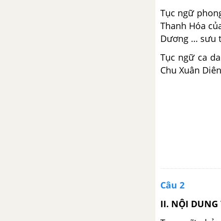
Tục ngữ phong
Thanh Hóa của
Dương … sưu t
Tục ngữ ca da
Chu Xuân Diên
Câu 2
II. NỘI DUN