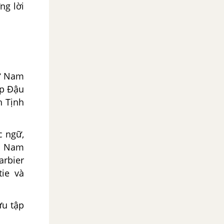
ng lời
hư Nam
áp Ðậu
h Tịnh
c ngữ,
ệt Nam
arbier
ie và
ưu tập