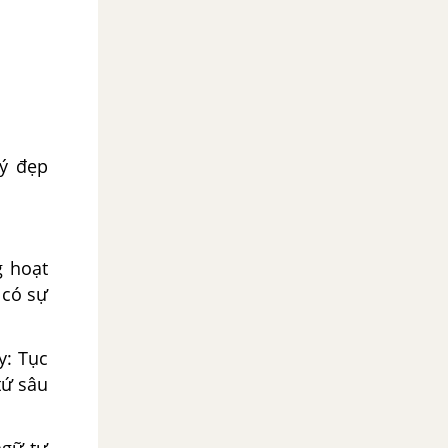
 ý đẹp
g hoạt
 có sự
y: Tục
tứ sâu