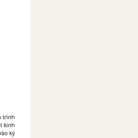
 trình
t kinh
vào ký