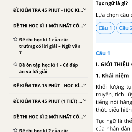
Tục ngữ là gì?
ĐỀ KIỂM TRA 45 PHÚT - HỌC KÌ 1 - NGỮ VĂN 7
Lựa chọn câu 
ĐỀ THI HỌC KÌ 1 MỚI NHẤT CÓ LỜI GIẢI
Câu 1
Câu 
Đề thi học kì 1 của các
trường có lời giải – Ngữ văn
7
Câu 1
I. GIỚI THIỆ
Đề ôn tập học kì 1 - Có đáp
án và lời giải
1. Khái niệm
ĐỀ KIỂM TRA 15 PHÚT - HỌC KÌ 2 - NGỮ VĂN 7
Khối lượng t
truyền, tích 
ĐỀ KIỂM TRA 45 PHÚT (1 TIẾT) - HỌC KÌ 2 - NGỮ VĂN 7
tiếng nói hàn
thức biểu hiện 
ĐỀ THI HỌC KÌ 2 MỚI NHẤT CÓ LỜI GIẢI
Tục ngữ là thể
của nhân dân 
Đề thi học kì 2 của các