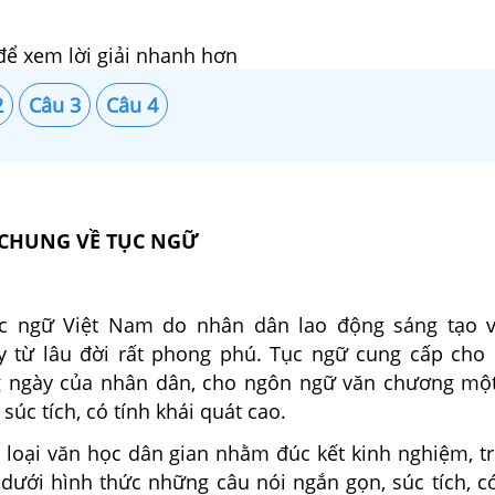
để xem lời giải nhanh hơn
2
Câu 3
Câu 4
U CHUNG VỀ TỤC NGỮ
ục ngữ Việt Nam do nhân dân lao động sáng tạo v
lũy từ lâu đời rất phong phú. Tục ngữ cung cấp cho 
g ngày của nhân dân, cho ngôn ngữ văn chương mộ
súc tích, có tính khái quát cao.
 loại văn học dân gian nhằm đúc kết kinh nghiệm, tr
dưới hình thức những câu nói ngắn gọn, súc tích, c