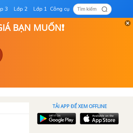
p 3
Lớp 2
Lớp 1
Công cụ
 GIÁ BẠN MUỐN❗
TẢI APP ĐỂ XEM OFFLINE