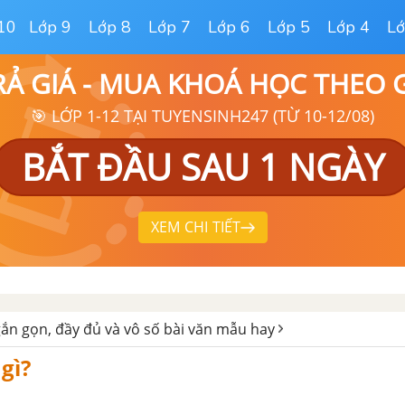
10
Lớp 9
Lớp 8
Lớp 7
Lớp 6
Lớp 5
Lớp 4
Lớ
RẢ GIÁ - MUA KHOÁ HỌC THEO
🎯 LỚP 1-12 TẠI TUYENSINH247 (TỪ 10-12/08)
BẮT ĐẦU SAU 1 NGÀY
XEM CHI TIẾT
ắn gọn, đầy đủ và vô số bài văn mẫu hay
gì?