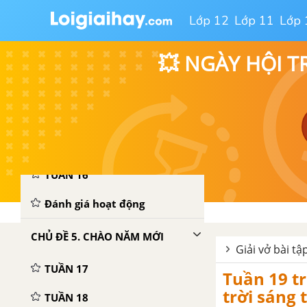
Lớp 12
Lớp 11
Lớp 
Đánh giá hoạt động
💥 NGÀY HỘI T
CHỦ ĐỀ 4. TRUYỀN THỐNG QUÊ EM
TUẦN 13
TUẦN 14
TUẦN 15
TUẦN 16
Đánh giá hoạt động
CHỦ ĐỀ 5. CHÀO NĂM MỚI
Giải vở bài t
TUẦN 17
Tuần 19 t
trời sáng 
TUẦN 18