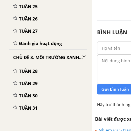
TUẦN 25
TUẦN 26
TUẦN 27
BÌNH LUẬN
Đánh giá hoạt động
CHỦ ĐỀ 8. MÔI TRƯỜNG XANH - CUỘC SỐNG XANH
TUẦN 28
TUẦN 29
Gửi bình luận
TUẦN 30
Hãy trở thành ng
TUẦN 31
Bài viết được 
Đánh giá hoạt động
Nhiệm vụ 5 tran