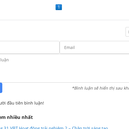
1
*Bình luận sẽ hiển thị sau kh
ười đầu tiên bình luận!
xem nhiều nhất
g 31 VBT Hoạt động trải nghiệm 2 – Chân trời sáng tạo