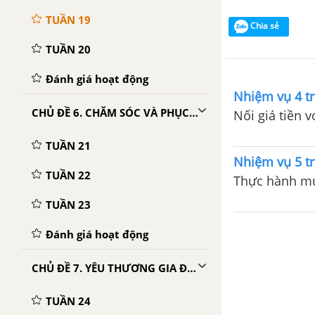
TUẦN 19
Chia sẻ
TUẦN 20
Đánh giá hoạt động
Nhiệm vụ 4 tr
CHỦ ĐỀ 6. CHĂM SÓC VÀ PHỤC VỤ BẢN THÂN
Nối giá tiền 
TUẦN 21
Nhiệm vụ 5 tr
TUẦN 22
Thực hành m
TUẦN 23
Đánh giá hoạt động
CHỦ ĐỀ 7. YÊU THƯƠNG GIA ĐÌNH - QUÝ TRỌNG PHỤ NỮ
TUẦN 24