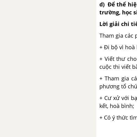
d) Để thể hiệ
trường, học s
Lời giải chi ti
Tham gia các 
+ Đi bộ vì hoà 
+ Viết thư ch
cuộc thi viết b
+ Tham gia cá
phương tổ chứ
+ Cư xử với b
kết, hoà bình;
+ Có ý thức tì