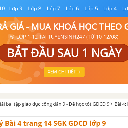
10
Lớp 9
Lớp 8
Lớp 7
Lớp 6
Lớp 5
Lớp 4
Lớ
RẢ GIÁ - MUA KHOÁ HỌC THEO
🎯 LỚP 1-12 TẠI TUYENSINH247 (TỪ 10-12/08)
BẮT ĐẦU SAU 1 NGÀY
XEM CHI TIẾT
iải bài tập giáo dục công dân 9 - Để học tốt GDCD 9
Bài 4:
̣i ý Bài 4 trang 14 SGK GDCD lớp 9