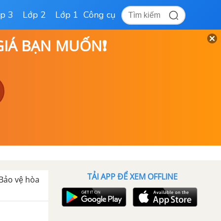
p 3
Lớp 2
Lớp 1
Công cụ
 GIÁ BẠN MUỐN❗
TẢI APP ĐỂ XEM OFFLINE
 Bảo vệ hòa