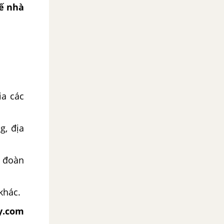
hế nhà
ia các
g, địa
, đoàn
 khác.
y.com