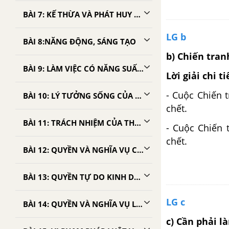
BÀI 7: KẾ THỪA VÀ PHÁT HUY TRUYỀN THỐNG TỐT ĐẸP CỦA DÂN TỘC
LG b
BÀI 8:NĂNG ĐỘNG, SÁNG TẠO
b) Chiến tra
BÀI 9: LÀM VIỆC CÓ NĂNG SUẤT, CHẤT LƯỢNG, HIỆU QUẢ
Lời giải chi ti
-
Cuộc Chiến t
BÀI 10: LÝ TƯỞNG SỐNG CỦA THANH NIÊN
chết.
BÀI 11: TRÁCH NHIỆM CỦA THANH NIÊN TRONG SỰ NGHIỆP CÔNG NGHIỆP HÓA, HIỆN ĐẠI HÓA ĐẤT NƯỚC
-
Cuộc Chiến t
chết.
BÀI 12: QUYỀN VÀ NGHĨA VỤ CỦA CÔNG DÂN TRONG HÔN NHÂN
BÀI 13: QUYỀN TỰ DO KINH DOANH VÀ NGHĨA VỤ ĐÓNG THUẾ
LG c
BÀI 14: QUYỀN VÀ NGHĨA VỤ LAO ĐỘNG CỦA CÔNG DÂN
c) Cần phải l