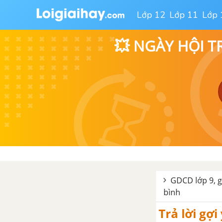
Lớp 12
Lớp 11
Lớp 
💥 NGÀY HỘI T
GDCD lớp 9, g
bình
Trả lời gơ