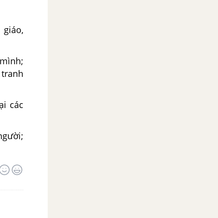
 giáo,
 mình;
tranh
ại các
người;