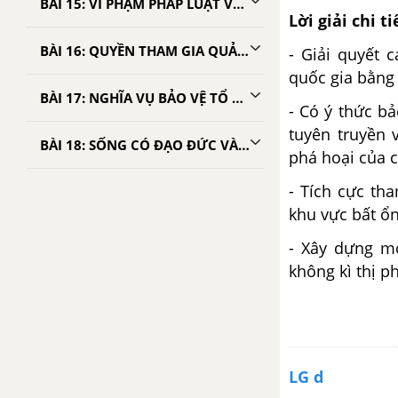
BÀI 15: VI PHẠM PHÁP LUẬT VÀ TRÁCH NHIỆM PHÁP LÝ CỦA CÔNG DÂN
Lời giải chi ti
BÀI 16: QUYỀN THAM GIA QUẢN LÝ NHÀ NƯỚC, QUẢN LÝ XÃ HỘI CỦA CÔNG DÂN
- Giải quyết 
quốc gia bằng 
BÀI 17: NGHĨA VỤ BẢO VỆ TỔ QUỐC
- Có ý thức b
tuyên truyền
BÀI 18: SỐNG CÓ ĐẠO ĐỨC VÀ TUÂN THEO PHÁP LUẬT
phá hoại của c
- Tích cực th
khu vực bất ổn
- Xây dựng mố
không kì thị p
LG d