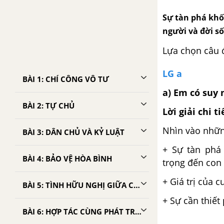
Sự tàn phá khố
người và đời sô
Lựa chọn câu 
LG a
BÀI 1: CHÍ CÔNG VÔ TƯ
a) Em có suy 
BÀI 2: TỰ CHỦ
Lời giải chi ti
Nhìn vào nhữn
BÀI 3: DÂN CHỦ VÀ KỶ LUẬT
+ Sự tàn phá 
BÀI 4: BẢO VỆ HÒA BÌNH
trọng đến con 
+ Giá trị của 
BÀI 5: TÌNH HỮU NGHỊ GIỮA CÁC DÂN TỘC TRÊN THẾ GIỚI
+ Sự cần thiết
BÀI 6: HỢP TÁC CÙNG PHÁT TRIỂN