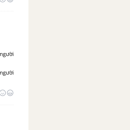
 người
 người