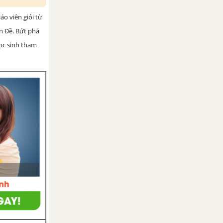
iáo viên giỏi từ
ện Đề. Bứt phá
học sinh tham