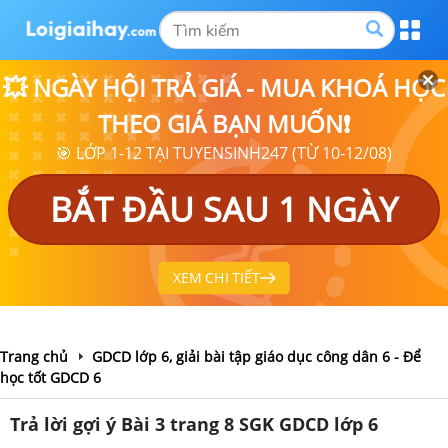
💥 NGÀY HỘI TRẢ GIÁ - MUA KHOÁ HỌC
THEO GIÁ BẠN MUỐN❗
🎯 LỚP 1-12 TẠI TUYENSINH247 (TỪ 10-12/08)
BẮT ĐẦU SAU 1 NGÀY
XEM CHI TIẾT
Trang chủ
GDCD lớp 6, giải bài tập giáo dục công dân 6 - Để
học tốt GDCD 6
Trả lời gợi ý Bài 3 trang 8 SGK GDCD lớp 6