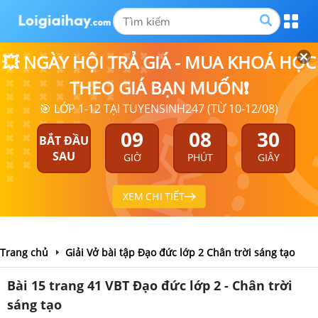
💥 NGÀY HỘI TRẢ GIÁ - MUA KHOÁ HỌC
THEO GIÁ BẠN MUỐN❗
🎯 LỚP 1-12 TẠI TUYENSINH247 (TỪ 10-12/08)
09
08
29
BẮT ĐẦU
SAU
GIỜ
PHÚT
GIÂY
XEM CHI TIẾT
Trang chủ
Giải Vở bài tập Đạo đức lớp 2 Chân trời sáng tạo
Bài 15 trang 41 VBT Đạo đức lớp 2 - Chân trời
sáng tạo