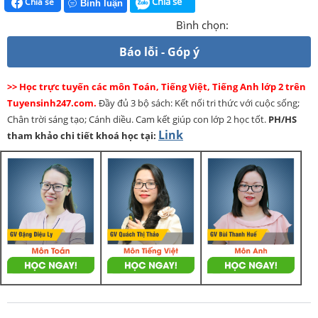
Chia sẻ
Chia sẻ
Bình luận
Bình chọn:
Báo lỗi - Góp ý
>> Học trực tuyến các môn Toán, Tiếng Việt, Tiếng Anh lớp 2 trên
Tuyensinh247.com.
Đầy đủ 3 bộ sách: Kết nối tri thức với cuộc sống;
Chân trời sáng tạo; Cánh diều. Cam kết giúp con lớp 2 học tốt.
PH/HS
Link
tham khảo chi tiết khoá học tại: