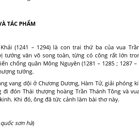
Ả VÀ TÁC PHẨM
Khải (1241 – 1294) là con trai thứ ba của vua Trầ
vị tướng văn võ song toàn, từng có công rất lớn tro
iến chống quân Mông Nguyên (1281 – 1285 ; 1287 – 
hượng tướng.
hắng vang dội ở Chương Dương, Hàm Tử, giải phóng k
 đi đón Thái thượng hoàng Trần Thánh Tông và vu
inh. Khi đó, ông đã tức cảnh làm bài thơ này.
quốc sơn hà
)