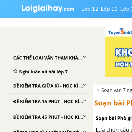
Lớp 12
Lớp 11
Lớp 
CÁC THỂ LOẠI VĂN THAM KHẢO LỚP 7
Nghị luận xã hội lớp 7
ĐỀ KIỂM TRA GIỮA KÌ - HỌC KÌ 1 - NGỮ VĂN 7
Soạn văn 7 ng
Soạn bài P
ĐỀ KIỂM TRA 15 PHÚT - HỌC KÌ 1 - NGỮ VĂN 7
ĐỀ KIỂM TRA 45 PHÚT - HỌC KÌ 1 - NGỮ VĂN 7
Soạn bài Phò g
Lựa chọn câu 