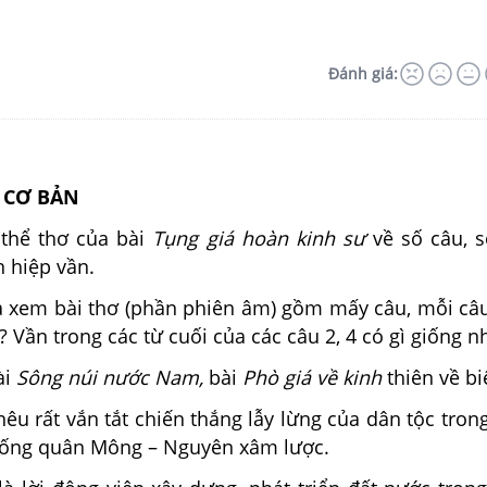
Đánh giá:
C CƠ BẢN
thể thơ của bài
Tụng giá hoàn kinh sư
về số câu, 
h hiệp vần.
ra xem bài thơ (phần phiên âm) gồm mấy câu, mỗi c
 Vần trong các từ cuối của các câu 2, 4 có gì giống n
ài
Sông núi nước Nam,
bài
Phò giá về kinh
thiên về bi
nêu rất vắn tắt chiến thắng lẫy lừng của dân tộc tron
hống quân Mông – Nguyên xâm lược.