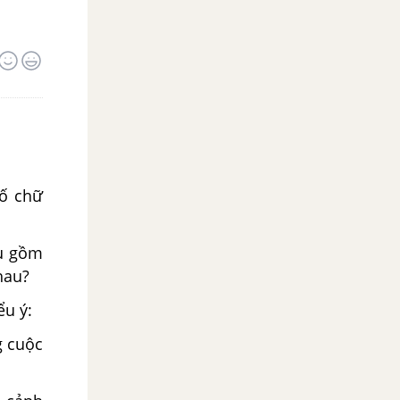
số chữ
âu gồm
hau?
ểu ý:
g cuộc