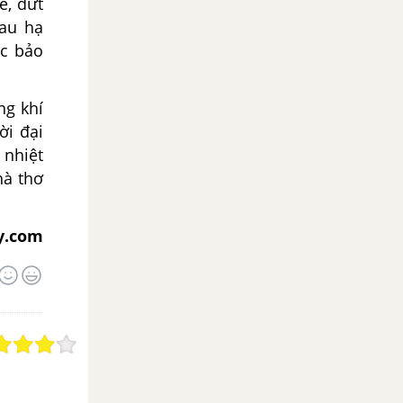
ẽ, dứt
sau hạ
ệc bảo
ng khí
ời đại
 nhiệt
hà thơ
y.com