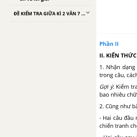
ĐỀ KIỂM TRA GIỮA KÌ 2 VĂN 7 CÓ LỜI GIẢI CHI TIẾT
Phần II
II. KIẾN THỨ
1. Nhận dạng 
trong câu, các
Gợi ý
: Kiểm t
bao nhiêu chữ?
2. Cũng như b
- Hai câu đầu 
chiến tranh c