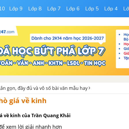
10
Lớp 9
Lớp 8
Lớp 7
Lớp 6
Lớp 5
Lớp 4
Lớ
ắn gọn, đầy đủ và vô số bài văn mẫu hay
hò giá về kinh
iá về kinh của Trần Quang Khải
để xem lời giải nhanh hơn