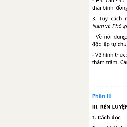
- Hai câu sau 
thái bình, đồ
3. Tuy cách 
Nam
và
Phò gi
- Về nội dung
độc lập tự chủ
- Về hình thức
thâm trầm. Cả
Phần III
III. RÈN LUY
1. Cách đọc