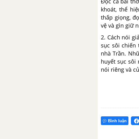
Đọc cả bài th
khoát, thể hi
thấp giọng, đọ
vệ và gìn giữ 
2. Cách nói gi
sục sôi chiến 
nhà Trần. Nhữ
huyết sục sôi
nói riêng và c
Bình luận