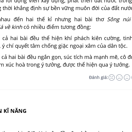
là lời động viên xây dựng, phát triển đất nước tron
ng thời khẳng định sự bền vững muôn đời của đất nướ
nhau đến hai thế kỉ nhưng hai bài thơ
Sông núi
á về kinh
có nhiều điểm tương đồng:
: cả hai bài đều thể hiện khí phách kiên cường, tin
, ý chí quyết tâm chống giặc ngoại xâm của dân tộc.
: cả hai bài đều ngắn gọn, súc tích mà mạnh mẽ, cô 
m xúc hoà trong ý tưởng, được thể hiện qua ý tưởng.
Đánh giá:
ỆN KĨ NĂNG