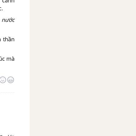
g cảnh
c.
 nước
h thần
đúc mà