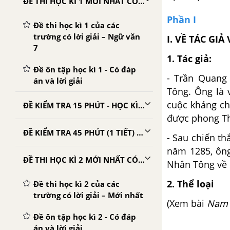
ĐỀ THI HỌC KÌ 1 MỚI NHẤT CÓ LỜI GIẢI
Phần I
Đề thi học kì 1 của các
trường có lời giải – Ngữ văn
I. VỀ TÁC GI
7
1. Tác giả:
Đề ôn tập học kì 1 - Có đáp
- Trần Quang 
án và lời giải
Tông. Ông là 
cuộc kháng ch
ĐỀ KIỂM TRA 15 PHÚT - HỌC KÌ 2 - NGỮ VĂN 7
được phong T
ĐỀ KIỂM TRA 45 PHÚT (1 TIẾT) - HỌC KÌ 2 - NGỮ VĂN 7
- Sau chiến t
năm 1285, ông
ĐỀ THI HỌC KÌ 2 MỚI NHẤT CÓ LỜI GIẢI
Nhân Tông về k
2. Thể loại
Đề thi học kì 2 của các
trường có lời giải – Mới nhất
(Xem bài
Nam 
Đề ôn tập học kì 2 - Có đáp
án và lời giải