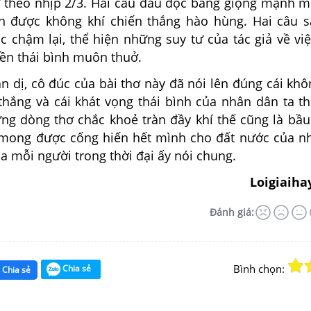
ơ theo nhịp 2/3. Hai câu đầu đọc bằng giọng mạnh m
ện được không khí chiến thắng hào hùng. Hai câu 
c chậm lại, thể hiện những suy tư của tác giả về vi
nền thái bình muôn thuở.
ản dị, cô đúc của bài thơ này đã nói lên đúng cái khô
thắng và cái khát vọng thái bình của nhân dân ta th
ng dòng thơ chắc khoẻ tràn đầy khí thế cũng là bầu
 mong được cống hiến hết mình cho đất nước của n
ủa mỗi người trong thời đại ấy nói chung.
Loigiaiha
Đánh giá:
Bình chọn:
Chia sẻ
Chia sẻ