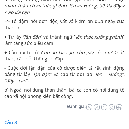
mình, thân cò >< thác ghềnh, lên >< xuống, bể kia đầy >
< ao kia cạn
=> Tô đậm nỗi đơn độc, vất vả kiếm ăn qua ngày của
thân cò.
+ Từ láy
“lận đận
” và thành ngữ “
lên thác xuống ghềnh
”
làm tăng sức biểu cảm.
+ Câu hỏi tu từ:
Cho ao kia cạn, cho gầy cò con?
-> lời
than, câu hỏi không lời đáp.
- Cuộc đời lận đận của cò được diễn tả rất sinh động
bằng từ láy “
lận đận
” và cặp từ đối lập “
lên – xuống”,
“đầy – cạn
”.
b) Ngoài nội dung than thân, bài ca còn có nội dung tố
cáo xã hội phong kiến bất công.
Đánh giá:
Câu 3