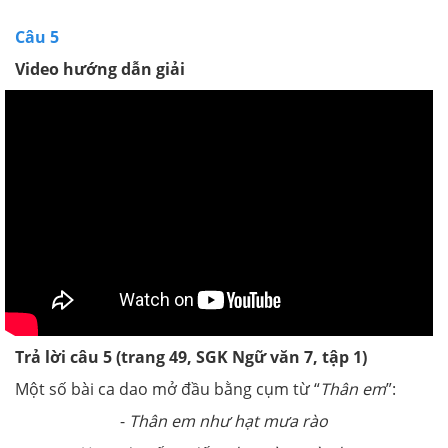
Câu 5
Video hướng dẫn giải
Trả lời câu 5 (trang 49, SGK Ngữ văn 7, tập 1)
Một số bài ca dao mở đầu bằng cụm từ “
Thân em
”:
-
Thân em như hạt mưa rào