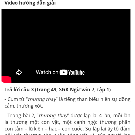
Video hướng dẫn giải
Trả lời câu 3 (trang 49, SGK Ngữ văn 7, tập 1)
- Cụm từ “
thương thay
” là tiếng than biểu hiện sự đồng
cảm, thương xót.
- Trong bài 2, “
thương thay
” được lặp lại 4 lần, mỗi lần
là thương một con vật, một cảnh ngộ: thương phận
con tằm – lũ kiến – hạc – con cuốc. Sự lặp lại ấy tô đậm