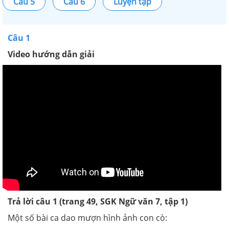
Câu 5
Câu 6
Luyện tập
Câu 1
Video hướng dẫn giải
Trả lời câu 1 (trang 49, SGK Ngữ văn 7, tập 1)
Một số bài ca dao mượn hình ảnh con cò: