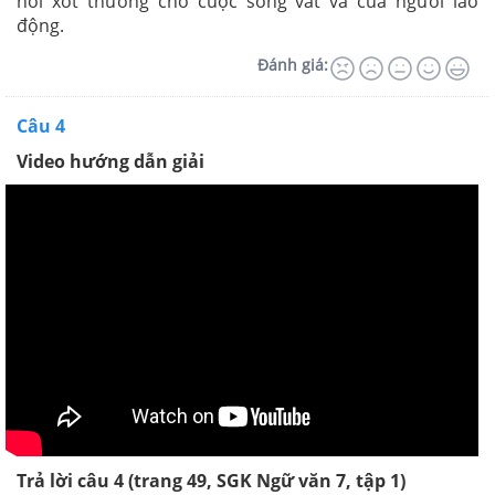
nỗi xót thương cho cuộc sống vất vả của người lao
động.
Đánh giá:
Câu 4
Video hướng dẫn giải
Trả lời câu 4 (trang 49, SGK Ngữ văn 7, tập 1)