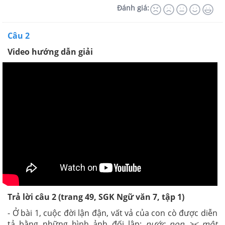
Đánh giá:
Câu 2
Video hướng dẫn giải
Trả lời câu 2 (trang 49, SGK Ngữ văn 7, tập 1)
- Ở bài 1, cuộc đời lận đận, vất vả của con cò được diễn
tả bằng những hình ảnh đối lập:
nước non >< một