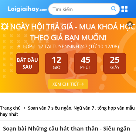
💥 NGÀY HỘI TRẢ GIÁ - MUA KHOÁ HỌC
THEO GIÁ BẠN MUỐN❗
🎯 LỚP 1-12 TẠI TUYENSINH247 (TỪ 10-12/08)
12
45
24
BẮT ĐẦU
SAU
GIỜ
PHÚT
GIÂY
XEM CHI TIẾT
Trang chủ
Soạn văn 7 siêu ngắn, Ngữ văn 7 , tổng hợp văn mẫu
hay nhất
Soạn bài Những câu hát than thân - Siêu ngắn