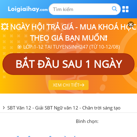
💥 NGÀY HỘI TRẢ GIÁ - MUA KHOÁ HỌC
THEO GIÁ BẠN MUỐN❗
🎯 LỚP 1-12 TẠI TUYENSINH247 (TỪ 10-12/08)
BẮT ĐẦU SAU 1 NGÀY
XEM CHI TIẾT
SBT Văn 12 - Giải SBT Ngữ văn 12 - Chân trời sáng tạo
Bình chọn: