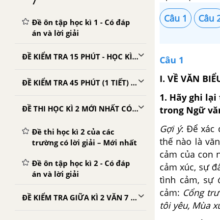
7
Câu 1
Câu 
Đề ôn tập học kì 1 - Có đáp
án và lời giải
ĐỀ KIỂM TRA 15 PHÚT - HỌC KÌ 2 - NGỮ VĂN 7
Câu 1
I. VỀ VĂN BI
ĐỀ KIỂM TRA 45 PHÚT (1 TIẾT) - HỌC KÌ 2 - NGỮ VĂN 7
1. Hãy ghi lạ
ĐỀ THI HỌC KÌ 2 MỚI NHẤT CÓ LỜI GIẢI
trong Ngữ văn
Gợi ý
: Để xác
Đề thi học kì 2 của các
thế nào là vă
trường có lời giải – Mới nhất
cảm của con ng
Đề ôn tập học kì 2 - Có đáp
cảm xúc, sự đá
án và lời giải
tình cảm, sự 
cảm:
Cổng trư
ĐỀ KIỂM TRA GIỮA KÌ 2 VĂN 7 CÓ LỜI GIẢI CHI TIẾT
tôi yêu, Mùa x