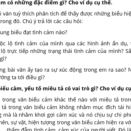
ảm có những đặc điểm gì? Cho ví dụ cụ thể.
i văn tuỳ thích phân tích để thấy được những biểu hi
rong đó. Chú ý trả lời các câu hỏi:
trung biểu đạt tình cảm nào?
bộc lộ tình cảm của mình qua các hình ảnh ẩn dụ,
lộ trực tiếp những trạng thái tình cảm của mình? Sắ
gì?
ong bài văn ấy tạo ra sự xúc động trong em ra sao?
ớng ta tới điều gì?
iểu cảm, yếu tố miêu tả có vai trò gì? Cho ví dụ cụ
ả trong văn biểu cảm khác thế nào với miêu tả tro
 tả trong văn biểu cảm không nhằm mục đích tái h
ng mà là nhằm khơi gợi cảm xúc và nó chịu sự chi ph
ên, sự vật, hiện tượng trong văn biểu cảm hiện ra vớ
, …thấm đẫm tình cảm, cảm xúc của người viết. Đó l