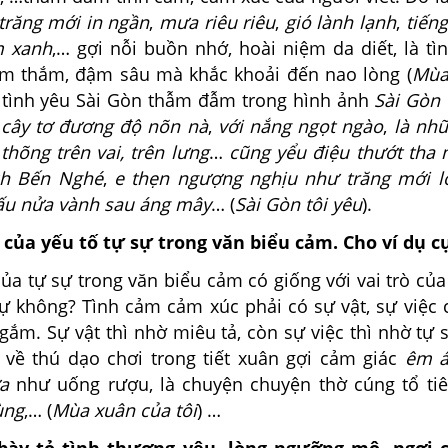
trăng mới in ngần
,
mưa riêu riêu
,
gió lành lạnh
,
tiến
m xanh
,… gợi nỗi buồn nhớ, hoài niệm da diết, là tì
m thắm, đậm sâu mà khắc khoải đến nao lòng (
Mùa
à tình yêu Sài Gòn thẫm đẫm trong hình ảnh
Sài Gòn 
cây tơ đương độ nõn nà
,
với nắng ngọt ngào
,
là nh
thõng trên vai, trên lưng
…
cũng yểu điệu thướt tha
ch Bến Nghé
,
e thẹn ngượng nghịu như trăng mới l
ấu nửa vành sau áng mây
… (
Sài Gòn tôi yêu
).
ò của yếu tố tự sự trong văn biểu cảm. Cho ví dụ c
 của tự sự trong văn biểu cảm có giống với vai trò của
sự không? Tình cảm cảm xúc phải có sự vật, sự việc 
 gắm. Sự vật thì nhờ miêu tả, còn sự việc thì nhờ tự 
 về thú dạo chơi trong tiết xuân gợi cảm giác
êm á
a
như uống rượu, là chuyện chuyện thờ cúng tổ ti
ùng
,… (
Mùa xuân của tôi
) …
bày tỏ tình thương yêu, lòng ngưỡng mộ, ngợi c