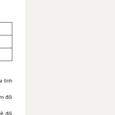
a tình
ảm đối
về đối