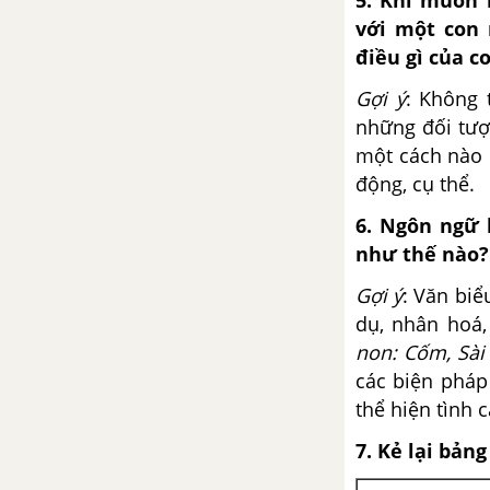
với một con 
điều gì của c
Gợi ý
: Không 
những đối tượ
một cách nào 
động, cụ thể.
6. Ngôn ngữ 
như thế nào? 
Gợi ý
: Văn biể
dụ, nhân hoá,
non: Cốm, Sài
các biện pháp
thể hiện tình 
7. Kẻ lại bản