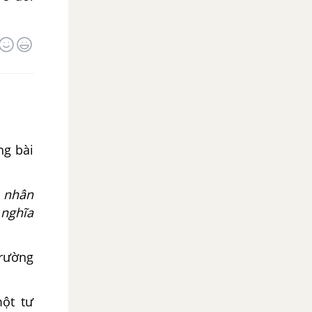
ng bài
a nhân
 nghĩa
trường
một tư