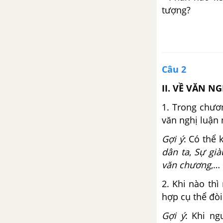
tượng?
Câu 2
II. VỀ VĂN N
1. Trong chươ
văn nghị luận
Gợi ý
: Có thể 
dân ta
,
Sự già
văn chương
,…
2. Khi nào th
hợp cụ thể đòi
Gợi ý
: Khi n