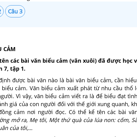
2
Câu 3
ỂU CẢM
i tên các bài văn biểu cảm (văn xuôi) đã được học 
 7, tập 1.
 định được bài văn nào là bài văn biểu cảm, cần hiể
n biểu cảm. Văn biểu cảm xuất phát từ nhu cầu thổ l
ười. Vì vậy, văn biểu cảm viết ra là để biểu đạt tìn
nh giá của con người đối với thế giới xung quanh, kh
đồng cảm nơi người đọc. Có thể kể tên các bài vă
ờng mở ra, Mẹ tôi, Một thứ quà của lúa non: cốm, S
uân của tôi,…