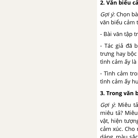
2. Văn biểu c
Gợi ý
: Chọn bà
văn biểu cảm t
- Bài văn tập 
- Tác giả đã 
trưng hay bộc 
tình cảm ấy là 
- Tình cảm tr
tình cảm ấy hư
3. Trong văn b
Gợi ý
: Miêu t
miêu tả? Miêu
vật, hiện tượ
cảm xúc. Cho n
dáng, màu sắc