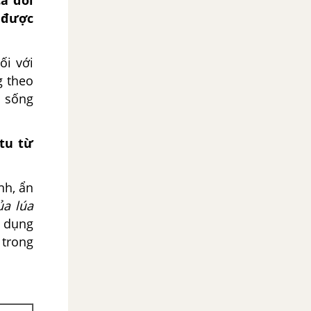
 được
ối với
g theo
i sống
tu từ
nh, ẩn
ủa lúa
ử dụng
 trong