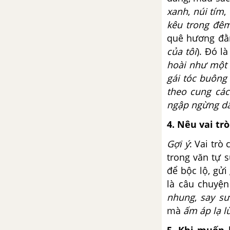
xanh
,
núi tím
,
kêu trong đê
quê hương đằ
của tôi
). Đó l
hoài như một 
gái tóc buông 
theo cung cá
ngập ngừng d
4. Nêu vai tr
Gợi ý
: Vai trò
trong văn tự 
để bộc lộ, gửi
là câu chuyện
nhung
,
say sư
mà
ấm áp lạ l
5. Khi muốn 