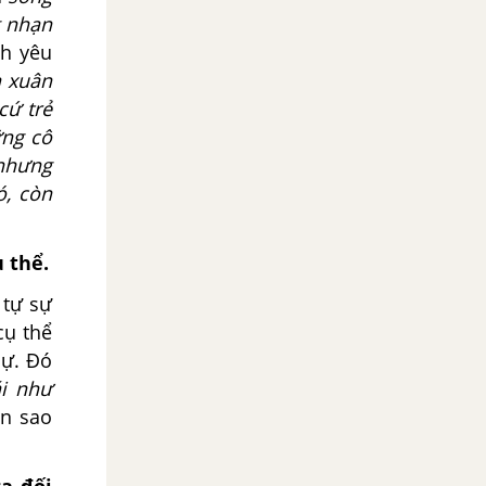
g nhạn
nh yêu
 xuân
cứ trẻ
ững cô
 nhưng
ó, còn
ụ thể.
 tự sự
cụ thể
sự. Đó
i như
ên sao
a đối