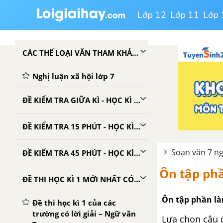
Lớp 12
Lớp 11
Lớp 
CÁC THỂ LOẠI VĂN THAM KHẢO LỚP 7
Nghị luận xã hội lớp 7
ĐỀ KIỂM TRA GIỮA KÌ - HỌC KÌ 1 - NGỮ VĂN 7
ĐỀ KIỂM TRA 15 PHÚT - HỌC KÌ 1 - NGỮ VĂN 7
Soạn văn 7 ng
ĐỀ KIỂM TRA 45 PHÚT - HỌC KÌ 1 - NGỮ VĂN 7
Ôn tập phầ
ĐỀ THI HỌC KÌ 1 MỚI NHẤT CÓ LỜI GIẢI
Ôn tập phần là
Đề thi học kì 1 của các
trường có lời giải – Ngữ văn
Lựa chọn câu 