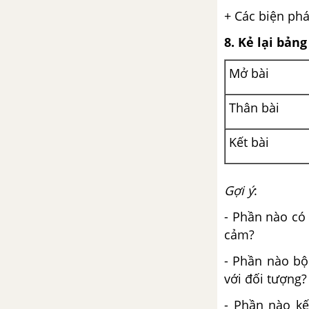
+ Các biện ph
8. Kẻ lại bản
Mở bài
Thân bài
Kết bài
Gợi ý
:
- Phần nào có 
cảm?
- Phần nào bộc
với đối tượng?
- Phần nào kế