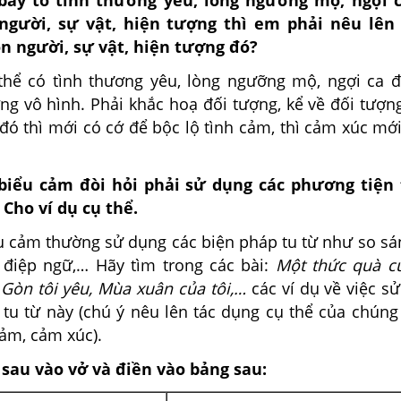
người, sự vật, hiện tượng thì em phải nêu lên
on người, sự vật, hiện tượng đó?
thể có tình thương yêu, lòng ngưỡng mộ, ngợi ca đ
ng vô hình. Phải khắc hoạ đối tượng, kể về đối tượn
đó thì mới có cớ để bộc lộ tình cảm, thì cảm xúc mớ
biểu cảm đòi hỏi phải sử dụng các phương tiện 
Cho ví dụ cụ thể.
u cảm thường sử dụng các biện pháp tu từ như so sá
 điệp ngữ,… Hãy tìm trong các bài:
Một thức quà c
 Gòn tôi yêu, Mùa xuân của tôi,…
các ví dụ về việc s
 tu từ này (chú ý nêu lên tác dụng cụ thể của chúng
cảm, cảm xúc).
g sau vào vở và điền vào bảng sau: