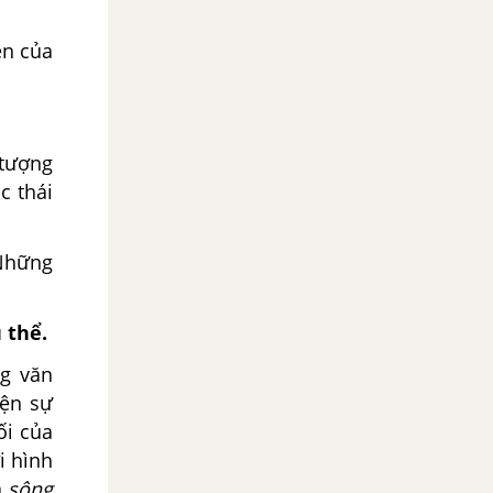
ện của
 tượng
c thái
 Những
 thể.
ng văn
iện sự
ối của
i hình
à
sông