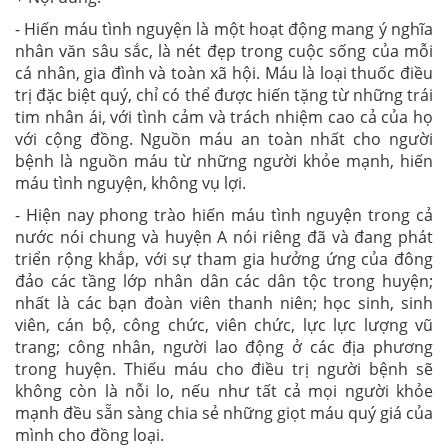
- Hiến máu tình nguyện là một hoạt động mang ý nghĩa
nhân văn sâu sắc, là nét đẹp trong cuộc sống của mỗi
cá nhân, gia đình và toàn xã hội. Máu là loại thuốc điều
trị đặc biệt quý, chỉ có thể được hiến tặng từ những trái
tim nhân ái, với tình cảm và trách nhiệm cao cả của họ
với cộng đồng. Nguồn máu an toàn nhất cho người
bệnh là nguồn máu từ những người khỏe mạnh, hiến
máu tình nguyện, không vụ lợi.
- Hiện nay phong trào hiến máu tình nguyện trong cả
nước nói chung và huyện A nói riêng đã và đang phát
triển rộng khắp, với sự tham gia hưởng ứng của đông
đảo các tầng lớp nhân dân các dân tộc trong huyện;
nhất là các bạn đoàn viên thanh niên; học sinh, sinh
viên, cán bộ, công chức, viên chức, lực lực lượng vũ
trang; công nhân, người lao động ở các địa phương
trong huyện. Thiếu máu cho điều trị người bệnh sẽ
không còn là nỗi lo, nếu như tất cả mọi người khỏe
mạnh đều sẵn sàng chia sẻ những giọt máu quý giá của
mình cho đồng loại.