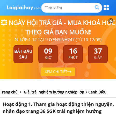
💥 NGÀY HỘI TRẢ GIÁ - MUA KHOÁ HỌC
THEO GIÁ BẠN MUỐN❗
🎯 LỚP 1-12 TẠI TUYENSINH247 (TỪ 10-12/08)
09
16
36
BẮT ĐẦU
SAU
GIỜ
PHÚT
GIÂY
XEM CHI TIẾT
Trang chủ
Giải trải nghiệm hướng nghiệp lớp 7 Cánh Diều
Hoạt động 1. Tham gia hoạt động thiện nguyện,
nhân đạo trang 36 SGK trải nghiệm hướng