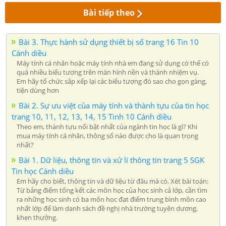
Bài tiếp theo
Bài 3. Thực hành sử dụng thiết bị số trang 16 Tin 10
Cánh diều
Máy tính cá nhân hoặc máy tính nhà em đang sử dụng có thể có
quá nhiều biểu tượng trên màn hình nền và thành nhiệm vụ.
Em hãy tổ chức sắp xếp lại các biểu tượng đó sao cho gọn gàng,
tiện dùng hơn
Bài 2. Sự ưu việt của máy tính và thành tựu của tin học
trang 10, 11, 12, 13, 14, 15 Tinh 10 Cánh diều
Theo em, thành tựu nổi bật nhất của ngành tin học là gì? Khi
mua máy tính cá nhân, thông số nào được cho là quan trọng
nhất?
Bài 1. Dữ liệu, thông tin và xử lí thông tin trang 5 SGK
Tin học Cánh diều
Em hãy cho biết, thông tin và dữ liệu từ đâu mà có. Xét bài toán:
Từ bảng điểm tổng kết các môn học của học sinh cả lớp, cần tìm
ra những học sinh có ba môn học đạt điểm trung bình môn cao
nhất lớp để làm danh sách đề nghị nhà trường tuyên dương,
khen thưởng.