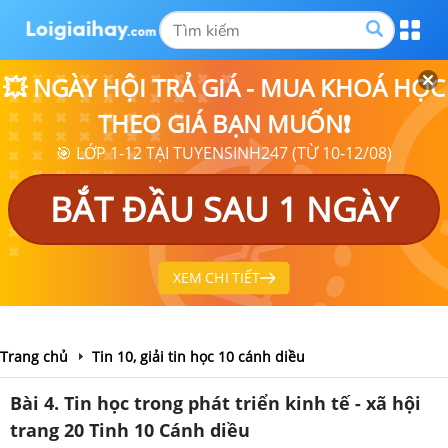
💥 NGÀY HỘI TRẢ GIÁ - MUA KHOÁ HỌC
THEO GIÁ BẠN MUỐN❗
🎯 LỚP 1-12 TẠI TUYENSINH247 (TỪ 10-12/08)
BẮT ĐẦU SAU 1 NGÀY
XEM CHI TIẾT
Trang chủ
Tin 10, giải tin học 10 cánh diều
Bài 4. Tin học trong phát triển kinh tế - xã hội
trang 20 Tinh 10 Cánh diều