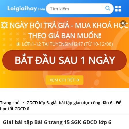
💥 NGÀY HỘI TRẢ GIÁ - MUA KHOÁ HỌC
THEO GIÁ BẠN MUỐN❗
🎯 LỚP 1-12 TẠI TUYENSINH247 (TỪ 10-12/08)
BẮT ĐẦU SAU 1 NGÀY
XEM CHI TIẾT
Trang chủ
GDCD lớp 6, giải bài tập giáo dục công dân 6 - Để
học tốt GDCD 6
Giải bài tập Bài 6 trang 15 SGK GDCD lớp 6