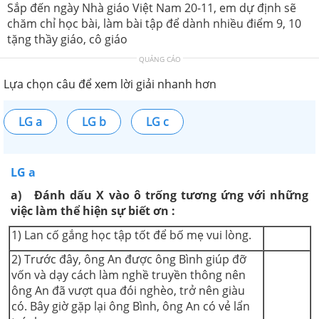
Sắp đến ngày Nhà giáo Việt Nam 20-11, em dự định sẽ
chăm chỉ học bài, làm bài tập để dành nhiều điểm 9, 10
tặng thầy giáo, cô giáo
QUẢNG CÁO
Lựa chọn câu để xem lời giải nhanh hơn
LG a
LG b
LG c
LG a
a) Đánh dấu X vào ô trống tương ứng với những
việc làm thể hiện sự biết ơn :
1) Lan cố gắng học tập tốt để bố mẹ vui lòng.
2) Trước đây, ông An được ông Bình giúp đỡ
vốn và dạy cách làm nghề truyền thông nên
ông An đã vượt qua đói nghèo, trở nên giàu
có. Bây giờ gặp lại ông Bình, ông An có vẻ lẩn