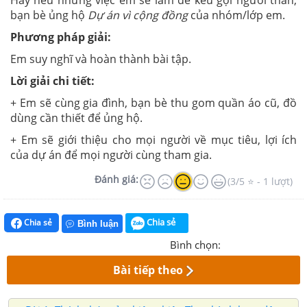
Hãy nêu những việc em sẽ làm để kêu gọi người thân,
bạn bè ủng hộ
Dự án vì cộng đồng
của nhóm/lớp em.
Phương pháp giải:
Em suy nghĩ và hoàn thành bài tập.
Lời giải chi tiết:
+ Em sẽ cùng gia đình, bạn bè thu gom quần áo cũ, đồ
dùng cần thiết để ủng hộ.
+ Em sẽ giới thiệu cho mọi người về mục tiêu, lợi ích
của dự án để mọi người cùng tham gia.
Đánh giá:
(3/5 ⭐ - 1 lượt)
Chia sẻ
Chia sẻ
Bình luận
Bình chọn:
Bài tiếp theo