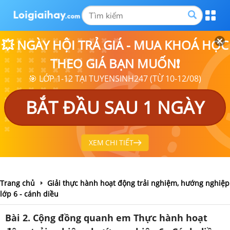
💥 NGÀY HỘI TRẢ GIÁ - MUA KHOÁ HỌC
THEO GIÁ BẠN MUỐN❗
🎯 LỚP 1-12 TẠI TUYENSINH247 (TỪ 10-12/08)
BẮT ĐẦU SAU 1 NGÀY
XEM CHI TIẾT
Trang chủ
Giải thực hành hoạt động trải nghiệm, hướng nghiệp
lớp 6 - cánh diều
Bài 2. Cộng đồng quanh em Thực hành hoạt