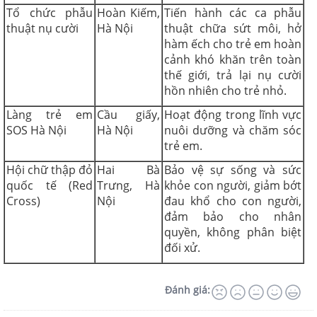
Tổ chức phẫu
Hoàn Kiếm,
Tiến hành các ca phẫu
thuật nụ cười
Hà Nội
thuật chữa sứt môi, hở
hàm ếch cho trẻ em hoàn
cảnh khó khăn trên toàn
thế giới, trả lại nụ cười
hồn nhiên cho trẻ nhỏ.
Làng trẻ em
Cầu giấy,
Hoạt động trong lĩnh vực
SOS Hà Nội
Hà Nội
nuôi dưỡng và chăm sóc
trẻ em.
Hội chữ thập đỏ
Hai Bà
Bảo vệ sự sống và sức
quốc tế (Red
Trưng, Hà
khỏe con người, giảm bớt
Cross)
Nội
đau khổ cho con người,
đảm bảo cho nhân
quyền, không phân biệt
đối xử.
Đánh giá: