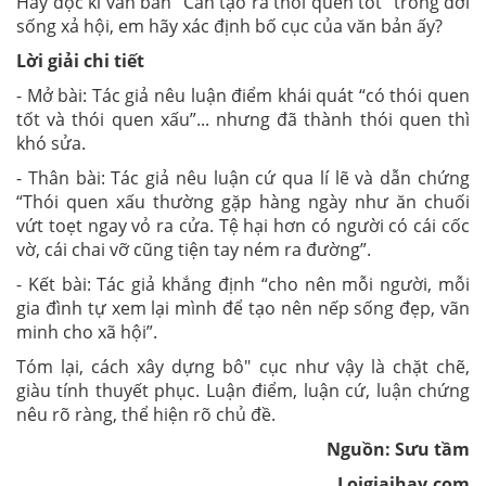
Hãy đọc kĩ văn bản “Cần tạo ra thói quen tốt” trong đời
sống xả hội, em hãy xác định bố cục của văn bản ấy?
Lời giải chi tiết
- Mở bài: Tác giả nêu luận điểm khái quát “có thói quen
tốt và thói quen xấu”... nhưng đã thành thói quen thì
khó sửa.
- Thân bài: Tác giả nêu luận cứ qua lí lẽ và dẫn chứng
“Thói quen xấu thường gặp hàng ngày như ăn chuối
vứt toẹt ngay vỏ ra cửa. Tệ hại hơn có người có cái cốc
vờ, cái chai vỡ cũng tiện tay ném ra đường”.
- Kết bài: Tác giả khắng định “cho nên mỗi người, mỗi
gia đình tự xem lại mình để tạo nên nếp sống đẹp, vãn
minh cho xã hội”.
Tóm lại, cách xây dựng bô" cục như vậy là chặt chẽ,
giàu tính thuyết phục. Luận điểm, luận cứ, luận chứng
nêu rõ ràng, thể hiện rõ chủ đề.
Nguồn: Sưu tầm
Loigiaihay.com