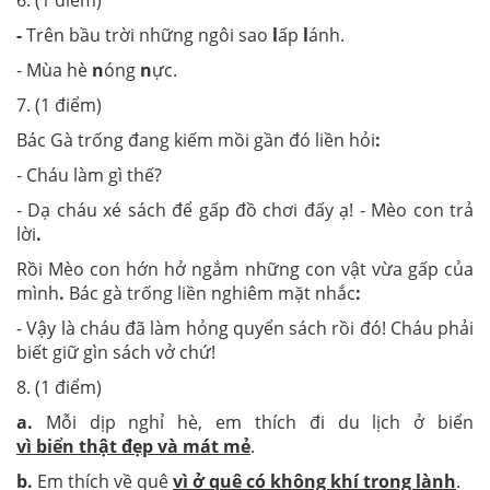
6. (1 điểm)
-
Trên bầu trời những ngôi sao
l
ấp
l
ánh.
- Mùa hè
n
óng
n
ực.
7. (1 điểm)
Bác Gà trống đang kiếm mồi gần đó liền hỏi
:
- Cháu làm gì thế?
- Dạ cháu xé sách để gấp đồ chơi đấy ạ! - Mèo con trả
lời
.
Rồi Mèo con hớn hở ngắm những con vật vừa gấp của
mình
.
Bác gà trống liền nghiêm mặt nhắc
:
- Vậy là cháu đã làm hỏng quyển sách rồi đó! Cháu phải
biết giữ gìn sách vở chứ!
8. (1 điểm)
a.
Mỗi dịp nghỉ hè, em thích đi du lịch ở biển
vì biển thật đẹp và mát mẻ
.
b.
Em thích về quê
vì ở quê có không khí trong lành
.