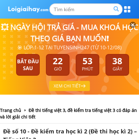
💥 NGÀY HỘI TRẢ GIÁ - MUA KHOÁ HỌC
THEO GIÁ BẠN MUỐN❗
🎯 LỚP 1-12 TẠI TUYENSINH247 (TỪ 10-12/08)
22
53
37
BẮT ĐẦU
SAU
GIỜ
PHÚT
GIÂY
XEM CHI TIẾT
Trang chủ
Đề thi tiếng việt 3, đề kiểm tra tiếng việt 3 có đáp án
và lời giải chi tiết
Đề số 10 - Đề kiểm tra học kì 2 (Đề thi học kì 2) –