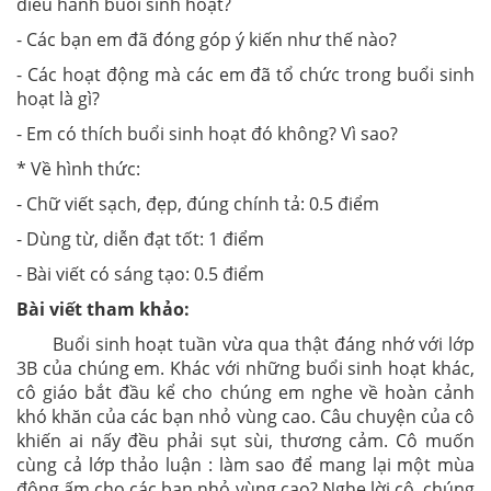
điều hành buổi sinh hoạt?
- Các bạn em đã đóng góp ý kiến như thế nào?
- Các hoạt động mà các em đã tổ chức trong buổi sinh
hoạt là gì?
- Em có thích buổi sinh hoạt đó không? Vì sao?
* Về hình thức:
- Chữ viết sạch, đẹp, đúng chính tả: 0.5 điểm
- Dùng từ, diễn đạt tốt: 1 điểm
- Bài viết có sáng tạo: 0.5 điểm
Bài viết tham khảo:
Buổi sinh hoạt tuần vừa qua thật đáng nhớ với lớp
3B của chúng em. Khác với những buổi sinh hoạt khác,
cô giáo bắt đầu kể cho chúng em nghe về hoàn cảnh
khó khăn của các bạn nhỏ vùng cao. Câu chuyện của cô
khiến ai nấy đều phải sụt sùi, thương cảm. Cô muốn
cùng cả lớp thảo luận : làm sao để mang lại một mùa
đông ấm cho các bạn nhỏ vùng cao? Nghe lời cô, chúng