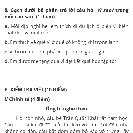
8. Gạch dưới bộ phận trả lời câu hỏi
Vì sao?
trong
mỗi câu sau: (1 điểm)
a.
Mỗi dịp nghỉ hè, em thích đi du lịch ở biển vì biển
thật đẹp và mát mẻ.
b.
Em thích về quê vì ở quê có không khí trong lành.
c.
Vì bị ốm nên em phải xin phép cô giáo nghỉ học.
d.
Em được mẹ tặng quà vì đạt kết quả học tập tốt.
B. KIỂM TRA VIẾT (10 ĐIỂM)
I/ Chính tả (4 điểm)
Ông tổ nghề thêu
Hồi còn nhỏ, cậu bé Trần Quốc Khái rất ham học.
Cậu học cả khi đi đốn củi, lúc kéo vó tôm. Tối đến, nhà
không có đèn, cậu bắt đom đóm bỏ vào vỏ trứng, lấy