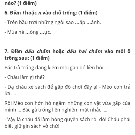
nào? (1 điểm)
6. Điền
l
hoặc
n
vào chỗ trống: (1 điểm)
-
Trên bầu trời những ngôi sao
...
ấp
...
ánh.
- Mùa hè
...
óng
...
ực.
7. Điền
dấu chấm
hoặc
dấu hai chấm
vào mỗi ô
trống sau: (1 điểm)
Bác Gà trống đang kiếm mồi gần đó liền hỏi ....
- Cháu làm gì thế?
- Dạ cháu xé sách để gấp đồ chơi đấy ạ! - Mèo con trả
lời ....
Rồi Mèo con hớn hở ngắm những con vật vừa gấp của
mình ... Bác gà trống liền nghiêm mặt nhắc ....
- Vậy là cháu đã làm hỏng quyển sách rồi đó! Cháu phải
biết giữ gìn sách vở chứ!