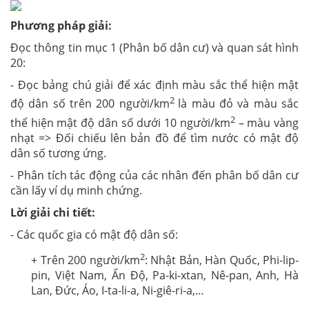
Phương pháp giải:
Đọc thông tin mục 1 (Phân bố dân cư) và quan sát hình
20:
- Đọc bảng chú giải để xác định màu sắc thể hiện mật
2
độ dân số trên 200 người/km
là màu
đỏ và màu sắc
2
thể hiện mật độ dân số dưới 10 người/km
– màu vàng
nhạt => Đối chiếu lên bản đồ để tìm nước có mật độ
dân số tương ứng.
- Phân tích tác động của các nhân đến phân bố dân cư
cần lấy ví dụ minh chứng.
Lời giải chi tiết:
- Các quốc gia có mật độ dân số:
2
+ Trên 200 người/km
: Nhật Bản, Hàn Quốc, Phi-lip-
pin, Việt Nam, Ấn Độ, Pa-ki-xtan, Nê-pan, Anh, Hà
Lan, Đức, Áo, I-ta-li-a, Ni-giê-ri-a,…