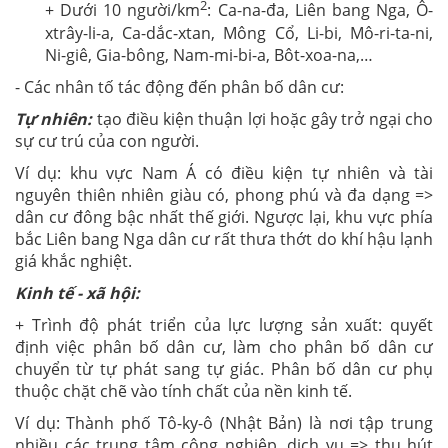
2
+ Dưới 10 người/km
: Ca-na-đa, Liên bang Nga, Ô-
xtrây-li-a, Ca-dắc-xtan, Mông Cổ, Li-bi, Mô-ri-ta-ni,
Ni-giê, Gia-bông, Nam-mi-bi-a, Bôt-xoa-na,…
- Các nhân tố tác động đến phân bố dân cư:
Tự nhiên:
tạo điều kiện thuận lợi hoặc gây trở ngại cho
sự cư trú của con người.
Ví dụ: khu vực Nam Á có điều kiện tự nhiên và tài
nguyên thiên nhiên giàu có, phong phú và đa dạng =>
dân cư đông bậc nhất thế giới. Ngược lại, khu vực phía
bắc Liên bang Nga dân cư rất thưa thớt do khí hậu lạnh
giá khắc nghiệt.
Kinh tế - xã hội:
+ Trình độ phát triển của lực lượng sản xuất: quyết
định việc phân bố dân cư, làm cho phân bố dân cư
chuyển từ tự phát sang tự giác. Phân bố dân cư phụ
thuộc chặt chẽ vào tính chất của nền kinh tế.
Ví dụ: Thành phố Tô-ky-ô (Nhật Bản) là nơi tập trung
nhiều các trung tâm công nghiệp, dịch vụ => thu hút