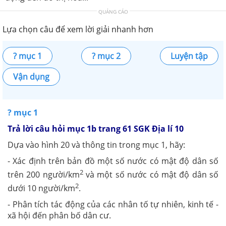
QUẢNG CÁO
Lựa chọn câu để xem lời giải nhanh hơn
? mục 1
? mục 2
Luyện tập
Vận dụng
? mục 1
Trả lời câu hỏi mục 1b trang 61 SGK Địa lí 10
Dựa vào hình 20 và thông tin trong mục 1, hãy:
- Xác định trên bản đồ một số nước có mật độ dân số
2
trên 200 người/km
và một số nước có mật độ dân số
2
dưới 10 người/km
.
- Phân tích tác động của các nhân tố tự nhiên, kinh tế -
xã hội đến phân bố dân cư.