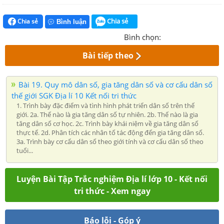
Chia sẻ
Chia sẻ
Bình luận
Bình chọn:
Bài tiếp theo
Bài 19. Quy mô dân số, gia tăng dân số và cơ cấu dân số
thế giới SGK Địa lí 10 Kết nối tri thức
1. Trình bày đặc điểm và tình hình phát triển dân số trên thế
giới. 2a. Thế nào là gia tăng dân số tự nhiên. 2b. Thế nào là gia
tăng dân số cơ học. 2c. Trình bày khái niệm về gia tăng dân số
thực tế. 2d. Phân tích các nhân tố tác động đến gia tăng dân số.
3a. Trình bày cơ cấu dân số theo giới tính và cơ cấu dân số theo
tuổi...
Luyện Bài Tập Trắc nghiệm Địa lí lớp 10 - Kết nối
tri thức - Xem ngay
Báo lỗi - Góp ý