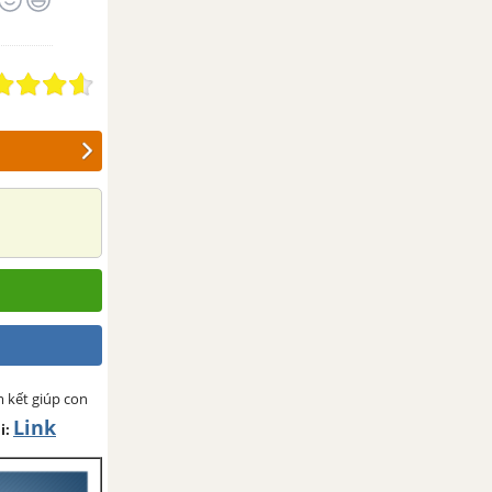
 kết giúp con
Link
i: