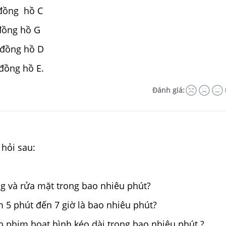
đồng hồ C
đồng hồ G
 đồng hồ D
đồng hồ E.
Đánh giá:
 hỏi sau:
ng và rửa mặt trong bao nhiêu phút?
m 5 phút đến 7 giờ là bao nhiêu phút?
h phim hoạt hình kéo dài trong bao nhiêu phút ?