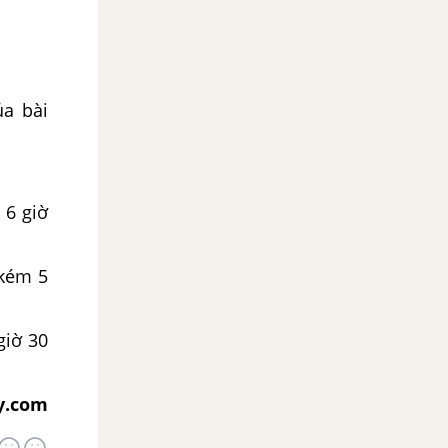
ủa bài
 6 giờ
 kém 5
giờ 30
y.com