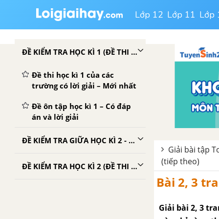
Lớp 12
Lớp 11
Lớp 
ĐỀ KIỂM TRA HỌC KÌ 1 (ĐỀ THI HỌC KÌ 1) - TOÁN LỚP 3
Đề thi học kì 1 của các
trường có lời giải – Mới nhất
Đề ôn tập học kì 1 – Có đáp
án và lời giải
ĐỀ KIỂM TRA GIỮA HỌC KÌ 2 - TOÁN 3
Giải bài tập 
(tiếp theo)
ĐỀ KIỂM TRA HỌC KÌ 2 (ĐỀ THI HỌC KÌ 2) - TOÁN LỚP 3
Bài 2, 3 t
Giải bài 2, 3 t