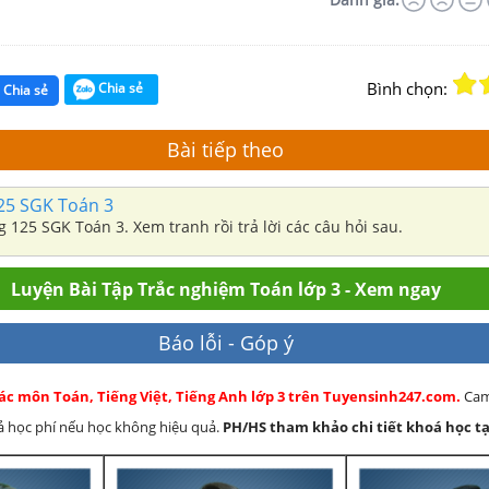
Bình chọn:
Chia sẻ
Chia sẻ
Bài tiếp theo
125 SGK Toán 3
ng 125 SGK Toán 3. Xem tranh rồi trả lời các câu hỏi sau.
Luyện Bài Tập Trắc nghiệm Toán lớp 3 - Xem ngay
Báo lỗi - Góp ý
ác môn Toán, Tiếng Việt, Tiếng Anh lớp 3 trên Tuyensinh247.com.
Cam
rả học phí nếu học không hiệu quả.
PH/HS
tham khảo chi tiết khoá học tạ