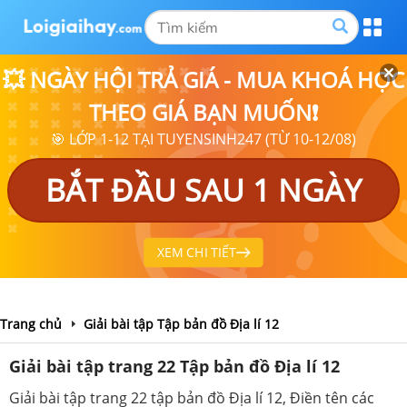
💥 NGÀY HỘI TRẢ GIÁ - MUA KHOÁ HỌC
THEO GIÁ BẠN MUỐN❗
🎯 LỚP 1-12 TẠI TUYENSINH247 (TỪ 10-12/08)
BẮT ĐẦU SAU 1 NGÀY
XEM CHI TIẾT
Trang chủ
Giải bài tập Tập bản đồ Địa lí 12
Giải bài tập trang 22 Tập bản đồ Địa lí 12
Giải bài tập trang 22 tập bản đồ Địa lí 12, Điền tên các