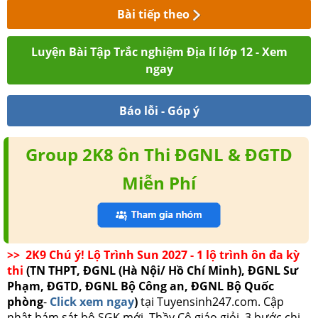
Bài tiếp theo
Luyện Bài Tập Trắc nghiệm Địa lí lớp 12 - Xem
ngay
Báo lỗi - Góp ý
Group 2K8 ôn Thi ĐGNL & ĐGTD
Miễn Phí
>> 2K9 Chú ý! Lộ Trình Sun 2027 - 1 lộ trình ôn đa kỳ
thi
(TN THPT, ĐGNL (Hà Nội/ Hồ Chí Minh), ĐGNL Sư
Phạm, ĐGTD, ĐGNL Bộ Công an, ĐGNL Bộ Quốc
phòng
-
Click xem ngay
)
tại Tuyensinh247.com.
Cập
nhật bám sát bộ SGK mới, Thầy Cô giáo giỏi, 3 bước chi