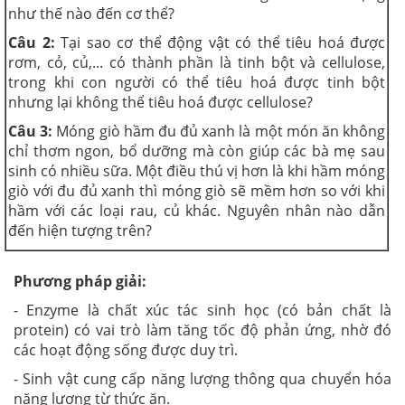
như thế nào đến cơ thể?
Câu 2:
Tại sao cơ thể động vật có thể tiêu hoá được
rơm, cỏ, củ,... có thành phần là tinh bột và cellulose,
trong khi con người có thể tiêu hoá được tinh bột
nhưng lại không thể tiêu hoá được cellulose?
Câu 3:
Móng giò hầm đu đủ xanh là một món ăn không
chỉ thơm ngon, bổ dưỡng mà còn giúp các bà mẹ sau
sinh có nhiều sữa. Một điều thú vị hơn là khi hầm móng
giò với đu đủ xanh thì móng giò sẽ mềm hơn so với khi
hầm với các loại rau, củ khác. Nguyên nhân nào dẫn
đến hiện tượng trên?
Phương pháp giải:
- Enzyme là chất xúc tác sinh học (có bản chất là
protein) có vai trò làm tăng tốc độ phản ứng, nhờ đó
các hoạt động sống được duy trì.
- Sinh vật cung cấp năng lượng thông qua chuyển hóa
năng lượng từ thức ăn.