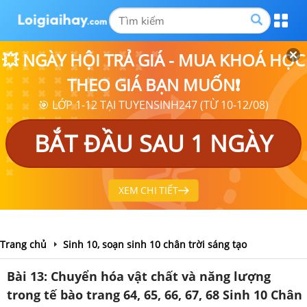
💥 NGÀY HỘI TRẢ GIÁ - MUA KHOÁ HỌC
THEO GIÁ BẠN MUỐN❗
🎯 LỚP 1-12 TẠI TUYENSINH247 (TỪ 10-12/08)
BẮT ĐẦU SAU 1 NGÀY
XEM CHI TIẾT
Trang chủ
Sinh 10, soạn sinh 10 chân trời sáng tạo
Bài 13: Chuyển hóa vật chất và năng lượng
trong tế bào trang 64, 65, 66, 67, 68 Sinh 10 Chân