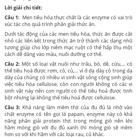
Lời giải chi tiết:
Câu 1:
Men tiêu hóa thực chất là các enzyme có vai trò
xúc tác cho quá trình phân giải thức ăn.
Dưới tác động của các men tiêu hóa, thức ăn được cắt
nhỏ các liên kết trong thức ăn trở thành các dạng nhũ
tương giúp cho lớp niêm mạc ruột có thể hấp thụ một
cách dễ dàng vào máu, nuôi dưỡng cơ thể.
Câu 2:
Một số loại vật nuôi như trâu, bò, dê, cừu,... có
thể tiêu hoá được rơm, cỏ, củ,... vì ở dạ dày cỏ trong dạ
dày của chúng có nhiều vi sinh vật sống cộng sinh giúp
việc tiêu hóa cellulose, còn con người không có các vi
sinh vật này nên con người có thể tiêu hoá được tinh
bột nhưng lại không thể tiêu hoá được cellulose.
Câu 3:
Khả năng làm mềm thịt của đu đủ là nhờ vào
chất enzyme có tên gọi là papain, enzyme này có khả
năng phân giải protein thịt trong móng giò nên khi
hầm móng giò với đu đủ xanh thì móng giò sẽ mềm
hơn so với khi hầm với các loại rau, củ khác.