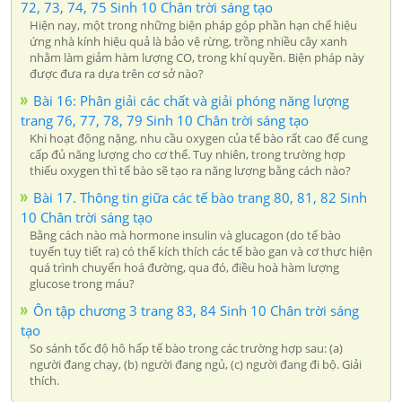
72, 73, 74, 75 Sinh 10 Chân trời sáng tạo
Hiện nay, một trong những biện pháp góp phần hạn chế hiệu
ứng nhà kính hiệu quả là bảo vệ rừng, trồng nhiều cây xanh
nhằm làm giảm hàm lượng CO, trong khí quyền. Biện pháp này
được đưa ra dựa trên cơ sở nào?
Bài 16: Phân giải các chất và giải phóng năng lượng
trang 76, 77, 78, 79 Sinh 10 Chân trời sáng tạo
Khi hoạt động nặng, nhu cầu oxygen của tế bào rất cao để cung
cấp đủ năng lượng cho cơ thể. Tuy nhiên, trong trường hợp
thiếu oxygen thì tế bào sẽ tạo ra năng lượng bằng cách nào?
Bài 17. Thông tin giữa các tế bào trang 80, 81, 82 Sinh
10 Chân trời sáng tạo
Bằng cách nào mà hormone insulin và glucagon (do tế bào
tuyến tụy tiết ra) có thể kích thích các tế bào gan và cơ thực hiện
quá trình chuyển hoá đường, qua đó, điều hoà hàm lượng
glucose trong máu?
Ôn tập chương 3 trang 83, 84 Sinh 10 Chân trời sáng
tạo
So sánh tốc độ hô hấp tế bào trong các trường hợp sau: (a)
người đang chạy, (b) người đang ngủ, (c) người đang đi bộ. Giải
thích.