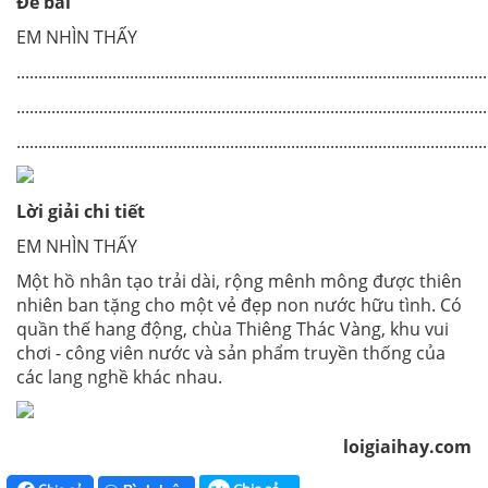
Đề bài
EM NHÌN THẤY
............................................................................................................
............................................................................................................
............................................................................................................
Lời giải chi tiết
EM NHÌN THẤY
Một
hồ nhân tạo trải dài, rộng mênh mông
được thiên
nhiên ban tặng cho một vẻ đẹp non nước hữu tình. Có
quần thế hang động, chùa Thiêng Thác Vàng, khu vui
chơi - công viên nước và sản phẩm truyền thống của
các lang nghề khác nhau.
loigiaihay.com