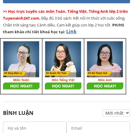
>> Học trực tuyến các môn Toán, Tiếng Việt, Tiếng Anh lớp 2 trên
Tuyensinh247.com.
Đầy đủ 3 bộ sách: Kết nối tri thức với cuộc sống;
Chân trời sáng tạo; Cánh diều. Cam kết giúp con lớp 2 học tốt.
PH/HS
Link
tham khảo chi tiết khoá học tại:
BÌNH LUẬN