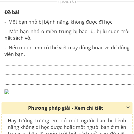
QUẢNG CÁO
Đề bài
- Một bạn nhỏ bị bệnh nặng, không được đi học
- Một bạn nhỏ ở miền trung bị bão lũ, bị lũ cuốn trôi
hết sách vở.
- Nếu muốn, em có thể viết mấy dòng hoặc vẽ để động
viên bạn.
............................................................................................................
............................................................................................................
............................................................................................................
Phương pháp giải - Xem chi tiết
Hãy tưởng tượng em có một người bạn bị bệnh
nặng không đi học được hoặc một người bạn ở miền
trung bị bão lũ cuốn trôi hết sách vở, sau đó viết