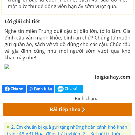
một bức thư để động viên bạn ấy sớm vượt qua.
Lời giải chi tiết
Nghe tin miền Trung quê cậu bị bão lớn, tớ lo lắm. Gia
đình cậu vẫn mạnh khỏe, bình an chứ? Chúng tớ muốn
gửi quần áo, sách vở và đồ dùng cho các cậu. Chúc cậu
và gia đình cũng như mọi người sớm vượt qua khó
khăn này nhé!
loigiaihay.com
Chia sẻ
Chia sẻ
Bình luận
Bình chọn:
Bài tiếp theo
2. Em chuẩn bị quà gửi tặng những hoàn cảnh khó khăn
trang 48 VBT Hoạt động trải nghiệm 2 – Kết nối tri thức