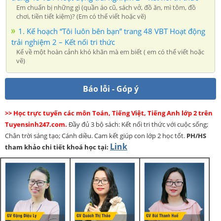
Em chuẩn bị những gì (quần áo cũ, sách vở, đồ ăn, mì tôm, đồ
chơi, tiền tiết kiệm)? (Em có thể viết hoặc vẽ)
1. Kế hoạch “Tôi luôn bên bạn” trang 48 VBT Hoạt động
trải nghiệm 2 – Kết nối tri thức
Kể về một hoàn cảnh khó khăn mà em biết ( em có thể viết hoặc
vẽ)
Báo lỗi - Góp ý
>> Học trực tuyến các môn Toán, Tiếng Việt, Tiếng Anh lớp 2 trên
Tuyensinh247.com.
Đầy đủ 3 bộ sách: Kết nối tri thức với cuộc sống;
Chân trời sáng tạo; Cánh diều. Cam kết giúp con lớp 2 học tốt.
PH/HS
Link
tham khảo chi tiết khoá học tại: