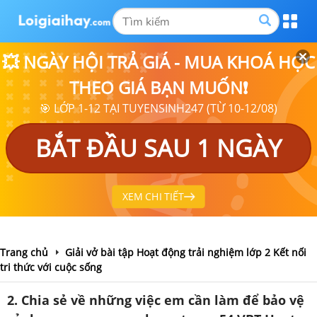
💥 NGÀY HỘI TRẢ GIÁ - MUA KHOÁ HỌC
THEO GIÁ BẠN MUỐN❗
🎯 LỚP 1-12 TẠI TUYENSINH247 (TỪ 10-12/08)
BẮT ĐẦU SAU 1 NGÀY
XEM CHI TIẾT
Trang chủ
Giải vở bài tập Hoạt động trải nghiệm lớp 2 Kết nối
tri thức với cuộc sống
2. Chia sẻ về những việc em cần làm để bảo vệ