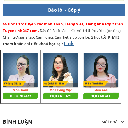
Báo lỗi - Góp ý
>> Học trực tuyến các môn Toán, Tiếng Việt, Tiếng Anh lớp 2 trên
Tuyensinh247.com.
Đầy đủ 3 bộ sách: Kết nối tri thức với cuộc sống;
Chân trời sáng tạo; Cánh diều. Cam kết giúp con lớp 2 học tốt.
PH/HS
Link
tham khảo chi tiết khoá học tại:
BÌNH LUẬN