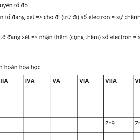
guyên tố đó
ố đang xét => cho đi (trừ đi) số electron = sự chênh 
tố đang xét => nhận thêm (cộng thêm) số electron = 
uần hoàn hóa học
IIIA
IVA
VA
VIA
VIIA
V
Z=9
Z