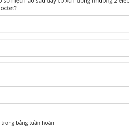
có số hiệu nào sau đây có xu hướng nhường 2 ele
 octet?
tố trong bảng tuần hoàn