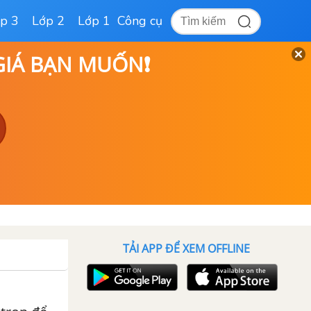
p 3
Lớp 2
Lớp 1
Công cụ
 GIÁ BẠN MUỐN❗
TẢI APP ĐỂ XEM OFFLINE