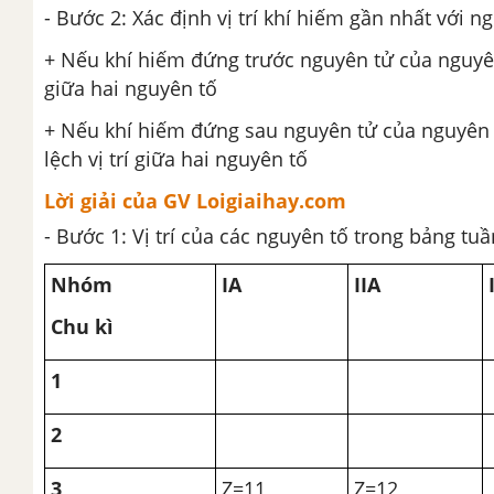
- Bước 2: Xác định vị trí khí hiếm gần nhất với n
+ Nếu khí hiếm đứng trước nguyên tử của nguyên t
giữa hai nguyên tố
+ Nếu khí hiếm đứng sau nguyên tử của nguyên 
lệch vị trí giữa hai nguyên tố
Lời giải của GV Loigiaihay.com
- Bước 1: Vị trí của các nguyên tố trong bảng t
Nhóm
IA
IIA
Chu kì
1
2
3
Z=11
Z=12