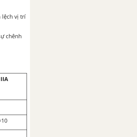
lệch vị trí
sự chênh
IIIA
=10