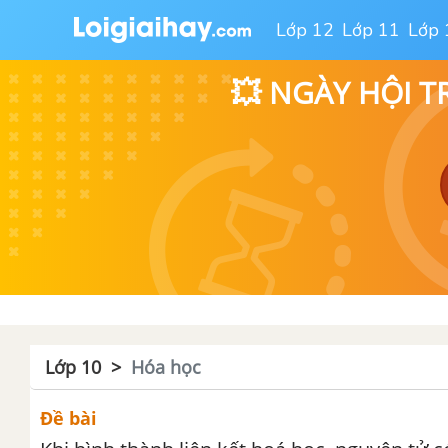
Lớp 12
Lớp 11
Lớp 
💥 NGÀY HỘI T
Lớp 10
Hóa học
Đề bài