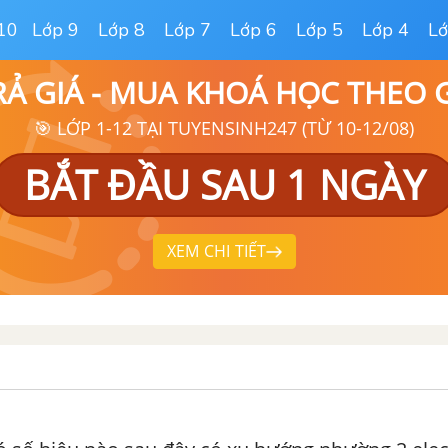
10
Lớp 9
Lớp 8
Lớp 7
Lớp 6
Lớp 5
Lớp 4
Lớ
RẢ GIÁ - MUA KHOÁ HỌC THEO
🎯 LỚP 1-12 TẠI TUYENSINH247 (TỪ 10-12/08)
BẮT ĐẦU SAU 1 NGÀY
XEM CHI TIẾT