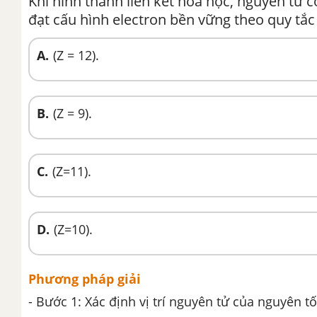
Khi hình thành liên kết hoá học, nguyên tử 
đạt cấu hình electron bền vững theo quy tắc
A.
(Z = 12).
B.
(Z = 9).
C.
(Z=11).
D.
(Z=10).
Phương pháp giải
- Bước 1: Xác định vị trí nguyên tử của nguyên 