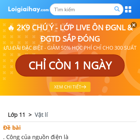
🔥 2K9 CHÚ Ý - LỚP LIVE ÔN ĐGNL &
ĐGTD SẮP ĐÓNG
ƯU ĐÃI ĐẶC BIỆT - GIẢM 50% HỌC PHÍ CHỈ CHO 300 SUẤT
CHỈ CÒN 1 NGÀY
XEM CHI TIẾT
Lớp 11
Vật lí
Đề bài
. Công của nguồn điện là