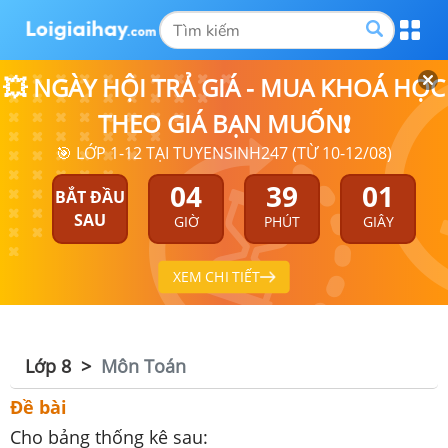
💥 NGÀY HỘI TRẢ GIÁ - MUA KHOÁ HỌC
THEO GIÁ BẠN MUỐN❗
🎯 LỚP 1-12 TẠI TUYENSINH247 (TỪ 10-12/08)
04
39
01
BẮT ĐẦU
SAU
GIỜ
PHÚT
GIÂY
XEM CHI TIẾT
Lớp 8
Môn Toán
Đề bài
Cho bảng thống kê sau: